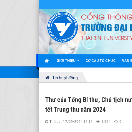
GIỚI THIỆU
CƠ CẤU TỔ CHỨC
VĂN 
Tin hoạt động
Thư của Tổng Bí thư, Chủ tịch nư
tết Trung thu năm 2024
Thứ ba - 17/09/2024 16:12
1.994
0