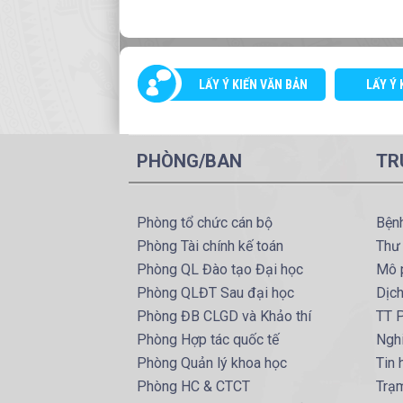
LẤY Ý KIẾN VĂN BẢN
LẤY Ý 
PHÒNG/BAN
TR
Phòng tổ chức cán bộ
Bện
Phòng Tài chính kế toán
Thư
Phòng QL Đào tạo Đại học
Mô 
Phòng QLĐT Sau đại học
Dịc
Phòng ĐB CLGD và Khảo thí
TT P
Phòng Hợp tác quốc tế
Ngh
Phòng Quản lý khoa học
Tin
Phòng HC & CTCT
Trạm