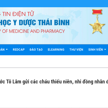
BẢN
REDCAP
ĐÀO TẠO
ELEARNING
THƯ VIỆN
SINH VIÊN
ớc Tô Lâm gửi các cháu thiếu niên, nhi đồng nhân 