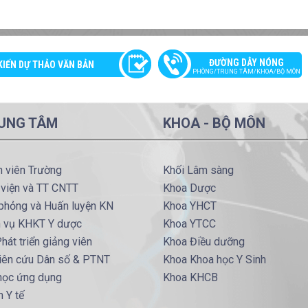
ĐƯỜNG DÂY NÓNG
KIẾN DỰ THẢO VĂN BẢN
PHÒNG/TRUNG TÂM/KHOA/BỘ MÔN
UNG TÂM
KHOA - BỘ MÔN
h viên Trường
Khối Lâm sàng
 viện và TT CNTT
Khoa Dược
phỏng và Huấn luyện KN
Khoa YHCT
h vụ KHKT Y dược
Khoa YTCC
hát triển giảng viên
Khoa Điều dưỡng
iên cứu Dân số & PTNT
Khoa Khoa học Y Sinh
 học ứng dụng
Khoa KHCB
 Y tế