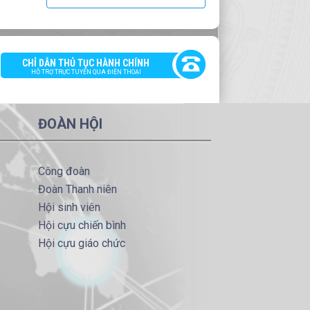
CHỈ DẪN THỦ TỤC HÀNH CHÍNH
HỖ TRỢ TRỰC TUYẾN QUA ĐIỆN THOẠI
ĐOÀN HỘI
Công đoàn
Đoàn Thanh niên
Hội sinh viên
Hội cựu chiến bình
Hội cựu giáo chức