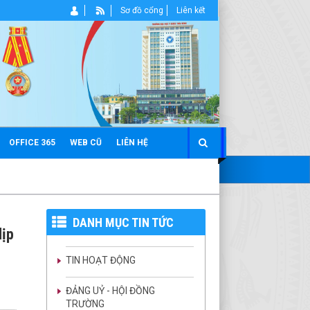
Sơ đồ cổng
Liên kết
OFFICE 365
WEB CŨ
LIÊN HỆ
DANH MỤC TIN TỨC
dịp
TIN HOẠT ĐỘNG
ĐẢNG UỶ - HỘI ĐỒNG
TRƯỜNG