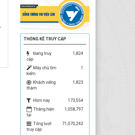
0
THỐNG KÊ TRUY CẬP
Đang truy
1,824
cập
Máy chủ tìm
1
kiếm
Khách viếng
1,823
thăm
Hôm nay
173,554
Tháng hiện
1,058,797
tại
Tổng lượt
71,070,242
truy cập