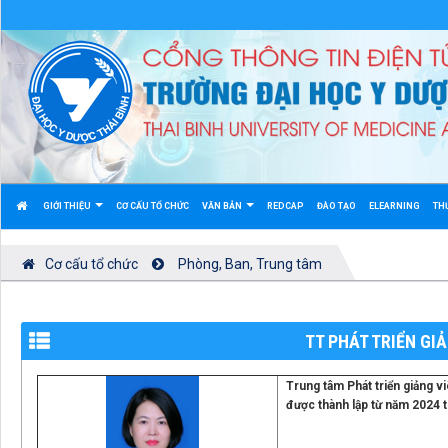
GIỚI THIỆU
CƠ CẤU TỔ CHỨC
VĂN BẢN
REDCAP
ĐÀO TẠO
ELEARNING
TH
Cơ cấu tổ chức
Phòng, Ban, Trung tâm
TT PHÁT TRIỂN GI
Trung tâm Phát triển giảng v
được thành lập từ năm 2024