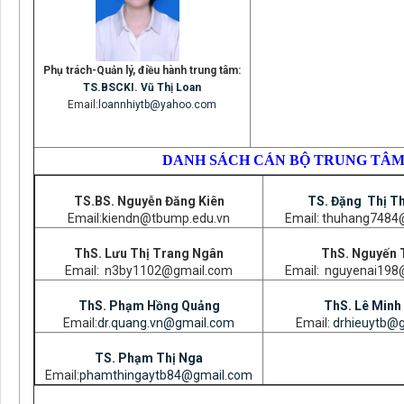
Phụ trách-Quản lý, điều hành trung tâm:
TS.BSCKI. Vũ Thị Loan
Email:
loannhiytb@yahoo.com
DANH SÁCH CÁN BỘ TRUNG TÂM 
TS.BS. Nguyễn Đăng Kiên
TS. Đặng Thị T
Email:kiendn@tbump.edu.vn
Email: thuhang7484
ThS. Lưu Thị Trang Ngân
ThS. Nguyến T
Email: n3by1102@gmail.com
Email: nguyenai198
ThS. Phạm Hồng Quảng
ThS. Lê Minh
Email:
dr.quang.vn@gmail.com
Email:
drhieuytb@
TS. Phạm Thị Nga
Email:
phamthingaytb84@gmail.com