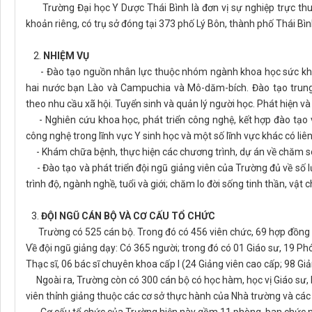
Trường Đại học Y Dược Thái Bình là đơn vị sự nghiệp trực thuộ
khoản riêng, có trụ sở đóng tại 373 phố Lý Bôn, thành phố Thái Bình
2.
NHIỆM VỤ
- Đào tạo nguồn nhân lực thuộc nhóm ngành khoa học sức khoẻ 
hai nước bạn Lào và Campuchia và Mô-dăm-bích. Đào tạo trung
theo nhu cầu xã hội. Tuyển sinh và quản lý người học. Phát hiện và
- Nghiên cứu khoa học, phát triển công nghệ, kết hợp đào tạo v
công nghệ trong lĩnh vực Y sinh học và một số lĩnh vực khác có liê
- Khám chữa bệnh, thực hiện các chương trình, dự án về chăm s
- Đào tạo và phát triển đội ngũ giảng viên của Trường đủ về số lư
trình độ, ngành nghề, tuổi và giới; chăm lo đời sống tinh thần, vật 
3.
ĐỘI NGŨ CÁN BỘ VÀ CƠ CẤU TỔ CHỨC
Trường có 525 cán bộ. Trong đó có 456 viên chức, 69 hợp đồng 
Về đội ngũ giảng dạy: Có 365 người; trong đó có 01 Giáo sư, 19 Phó 
Thạc sĩ, 06 bác sĩ chuyên khoa cấp I (24 Giảng viên cao cấp; 98 Giả
Ngoài ra, Trường còn có 300 cán bộ có học hàm, học vị Giáo sư, Ph
viên thỉnh giảng thuộc các cơ sở thực hành của Nhà trường và các