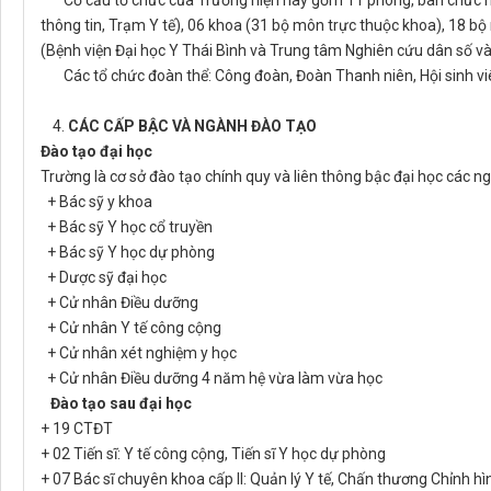
Cơ cấu tổ chức của Trường hiện này gồm 11 phòng, ban chức nă
thông tin, Trạm Y tế), 06 khoa (31 bộ môn trực thuộc khoa), 18 b
(Bệnh viện Đại học Y Thái Bình và Trung tâm Nghiên cứu dân số v
Các tổ chức đoàn thể: Công đoàn, Đoàn Thanh niên, Hội sinh viên
4.
CÁC CẤP BẬC VÀ NGÀNH ĐÀO TẠO
Đào tạo đại học
Trường là cơ sở đào tạo chính quy và liên thông bậc đại học các n
+ Bác sỹ y khoa
+ Bác sỹ Y học cổ truyền
+ Bác sỹ Y học dự phòng
+ Dược sỹ đại học
+ Cử nhân Điều dưỡng
+ Cử nhân Y tế công cộng
+ Cử nhân xét nghiệm y học
+ Cử nhân Điều dưỡng 4 năm hệ vừa làm vừa học
Đào tạo sau đại học
+ 19 CTĐT
+ 02 Tiến sĩ: Y tế công cộng, Tiến sĩ Y học dự phòng
+ 07 Bác sĩ chuyên khoa cấp II: Quản lý Y tế, Chấn thương Chỉnh hì