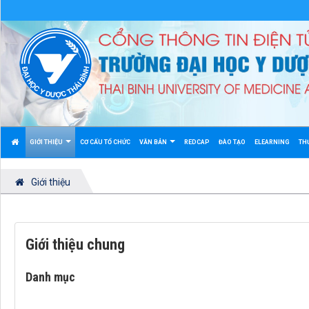
GIỚI THIỆU
CƠ CẤU TỔ CHỨC
VĂN BẢN
REDCAP
ĐÀO TẠO
ELEARNING
TH
Giới thiệu
Giới thiệu chung
Danh mục