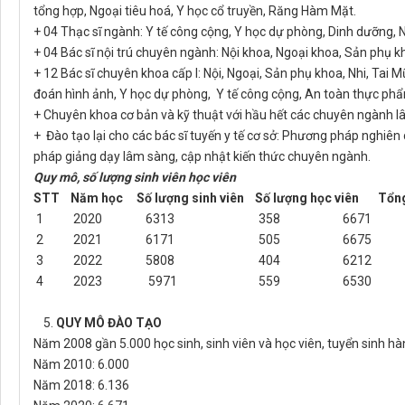
tổng hợp, Ngoại tiêu hoá, Y học cổ truyền, Răng Hàm Mặt.
+ 04 Thạc sĩ ngành: Y tế công cộng, Y học dự phòng, Dinh dưỡng, 
+ 04 Bác sĩ nội trú chuyên ngành: Nội khoa, Ngoại khoa, Sản phụ kh
+ 12 Bác sĩ chuyên khoa cấp I: Nội, Ngoại, Sản phụ khoa, Nhi, Tai
đoán hình ảnh, Y học dự phòng, Y tế công cộng, An toàn thực ph
+ Chuyên khoa cơ bản và kỹ thuật với hầu hết các chuyên ngành l
+ Đào tạo lại cho các bác sĩ tuyến y tế cơ sở: Phương pháp nghi
pháp giảng dạy lâm sàng, cập nhật kiến thức chuyên ngành.
Quy mô, số lượng sinh viên học viên
STT Năm học Số lượng sinh viên Số lượng học viên Tổn
1 2020 6313 358 6671
2 2021 6171 505 6675
3 2022 5808 404 6212
4 2023 5971 559 6530
5.
QUY MÔ ĐÀO TẠO
Năm 2008 gần 5.000 học sinh, sinh viên và học viên, tuyển sinh hà
Năm 2010: 6.000
Năm 2018: 6.136