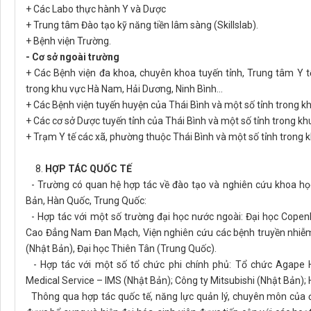
+ Các Labo thực hành Y và Dược
+ Trung tâm Đào tạo kỹ năng tiền lâm sàng (Skillslab).
+ Bệnh viện Trường.
- Cơ sở ngoài trường
+ Các Bệnh viện đa khoa, chuyên khoa tuyến tỉnh, Trung tâm Y 
trong khu vực Hà Nam, Hải Dương, Ninh Bình...
+ Các Bệnh viện tuyến huyện của Thái Bình và một số tỉnh trong k
+ Các cơ sở Dược tuyến tỉnh của Thái Bình và một số tỉnh trong kh
+ Trạm Y tế các xã, phường thuộc Thái Bình và một số tỉnh trong k
8.
HỢP TÁC QUỐC TẾ
- Trường có quan hệ hợp tác về đào tạo và nghiên cứu khoa họ
Bản, Hàn Quốc, Trung Quốc:
- Hợp tác với một số trường đại học nước ngoài: Đại học Cope
Cao Đẳng Nam Đan Mạch, Viện nghiên cứu các bệnh truyền nhiễm 
(Nhật Bản), Đại học Thiên Tân (Trung Quốc).
- Hợp tác với một số tổ chức phi chính phủ: Tổ chức Agape Ho
Medical Service – IMS (Nhật Bản); Công ty Mitsubishi (Nhật Bản)
Thông qua hợp tác quốc tế, năng lực quản lý, chuyên môn của đ