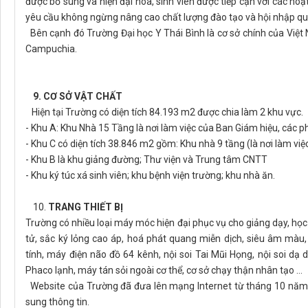
được bổ sung và hiện đại hóa, sinh viên được tiếp cận với các ho
yêu cầu không ngừng nâng cao chất lượng đào tạo và hội nhập q
Bên cạnh đó Trường Đại học Y Thái Bình là cơ sở chính của Việ
Campuchia.
9. CƠ SỞ VẬT CHẤT
Hiện tại Trường có diện tích 84.193 m2 được chia làm 2 khu vực.
- Khu A: Khu Nhà 15 Tầng là nơi làm việc của Ban Giám hiệu, các
- Khu C có diện tích 38.846 m2 gồm: Khu nhà 9 tầng (là nơi làm vi
- Khu B là khu giảng đường; Thư viện và Trung tâm CNTT
- Khu ký túc xá sinh viên; khu bệnh viện trường; khu nhà ăn.
10.
TRANG THIẾT BỊ
Trường có nhiều loại máy móc hiện đại phục vụ cho giảng dạy, học
tử, sắc ký lỏng cao áp, hoá phát quang miễn dịch, siêu âm màu,
tính, máy điện não đồ 64 kênh, nội soi Tai Mũi Họng, nội soi dạ 
Phaco lạnh, máy tán sỏi ngoài cơ thể, cơ sở chạy thận nhân tạo …
Website của Trường đã đưa lên mạng Internet từ tháng 10 năm
sung thông tin.