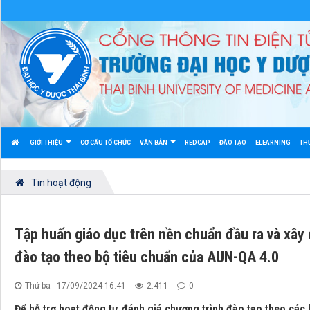
GIỚI THIỆU
CƠ CẤU TỔ CHỨC
VĂN BẢN
REDCAP
ĐÀO TẠO
ELEARNING
TH
Tin hoạt động
Tập huấn giáo dục trên nền chuẩn đầu ra và xây
đào tạo theo bộ tiêu chuẩn của AUN-QA 4.0
Thứ ba - 17/09/2024 16:41
2.411
0
Để hỗ trợ hoạt động tự đánh giá chương trình đào tạo theo các 