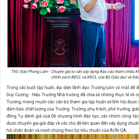
ThS. Đào Phong Lâm - Chuyên gia tư vấn xây dựng Báo cáo tham chiếu Kh
chính sách BĐCL và KĐCL của Bộ Giáo dục và Đào t
Trong các buổi tập huấn, đại diện lãnh đạo Trường luôn có mặt để 
Duy Cường - Hiệu Trưởng Nhà trường đã chia sẻ những thực tế về c
Trường, mong muốn các cán bộ tham gia tập huấn sẽ lĩnh hội được n
đảm bảo chất lượng của Trường. Trưởng, phụ trách, phó trưởng, giáo
đồng Tự đánh giá của 06 chương trình đào tạo, các nhóm công tác
được chuyên gia giải đáp về các chủ đề liên quan đến xây dựng chuẩn
hỏi chẩn đoán và minh chứng theo bộ tiêu chuẩn của AUN-QA.