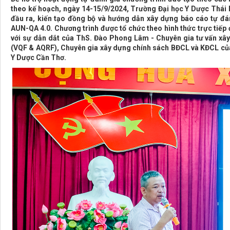
theo kế hoạch, ngày 14-15/9/2024, Trường Đại học Y Dược Thái B
đầu ra, kiến tạo đồng bộ và hướng dẫn xây dựng báo cáo tự đán
AUN-QA 4.0. Chương trình được tổ chức theo hình thức trực tiếp đ
với sự dẫn dắt của ThS. Đào Phong Lâm - Chuyên gia tư vấn xâ
(VQF & AQRF), Chuyên gia xây dựng chính sách BĐCL và KĐCL của
Y Dược Cần Thơ.