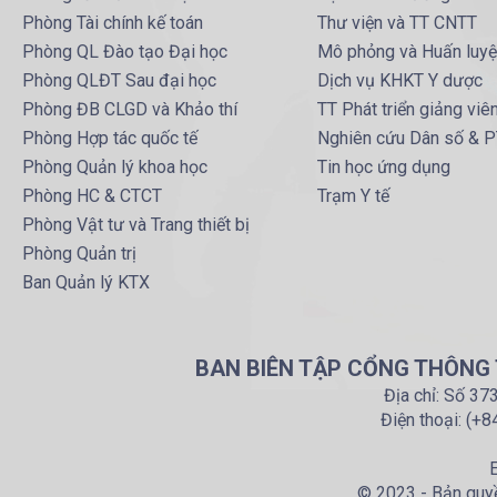
Phòng Tài chính kế toán
Thư viện và TT CNTT
Phòng QL Đào tạo Đại học
Mô phỏng và Huấn luy
Phòng QLĐT Sau đại học
Dịch vụ KHKT Y dược
Phòng ĐB CLGD và Khảo thí
TT Phát triển giảng viê
Phòng Hợp tác quốc tế
Nghiên cứu Dân số & 
Phòng Quản lý khoa học
Tin học ứng dụng
Phòng HC & CTCT
Trạm Y tế
Phòng Vật tư và Trang thiết bị
Phòng Quản trị
Ban Quản lý KTX
BAN BIÊN TẬP CỔNG THÔNG T
Địa chỉ: Số 37
Điện thoại: (+
E
© 2023 - Bản quyề