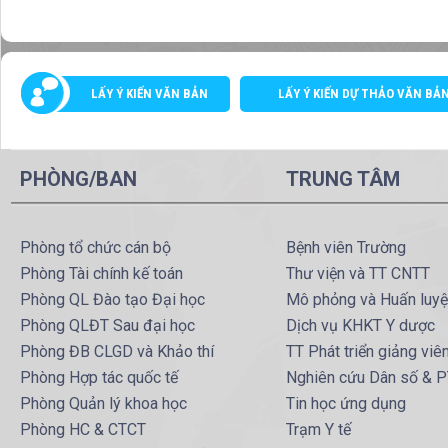
LẤY Ý KIẾN VĂN BẢN
LẤY Ý KIẾN DỰ THẢO VĂN BẢ
PHÒNG/BAN
TRUNG TÂM
Phòng tổ chức cán bộ
Bệnh viên Trường
Phòng Tài chính kế toán
Thư viện và TT CNTT
Phòng QL Đào tạo Đại học
Mô phỏng và Huấn luy
Phòng QLĐT Sau đại học
Dịch vụ KHKT Y dược
Phòng ĐB CLGD và Khảo thí
TT Phát triển giảng viê
Phòng Hợp tác quốc tế
Nghiên cứu Dân số & 
Phòng Quản lý khoa học
Tin học ứng dụng
Phòng HC & CTCT
Trạm Y tế