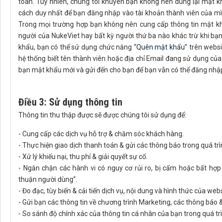
toàn. Tuy nhiên, chúng tôi khuyên bạn không nên dùng lại mật k
cách duy nhất để bạn đăng nhập vào tài khoản thành viên của mình
Trong mọi trường hợp bạn không nên cung cấp thông tin mật khẩ
người của NukeViet hay bất kỳ người thứ ba nào khác trừ khi bạn 
khẩu, bạn có thể sử dụng chức năng “
Quên mật khẩu
” trên webs
hệ thống biết tên thành viên hoặc địa chỉ Email đang sử dụng của
bạn mật khẩu mới và gửi đến cho bạn để bạn vẫn có thể đăng nhập
Điều 3: Sử dụng thông tin
Thông tin thu thập được sẽ được chúng tôi sử dụng để:
- Cung cấp các dịch vụ hỗ trợ & chăm sóc khách hàng.
- Thực hiện giao dịch thanh toán & gửi các thông báo trong quá trì
- Xử lý khiếu nại, thu phí & giải quyết sự cố.
- Ngăn chặn các hành vi có nguy cơ rủi ro, bị cấm hoặc bất h
thuận người dùng”.
- Đo đạc, tùy biến & cải tiến dịch vụ, nội dung và hình thức của webs
- Gửi bạn các thông tin về chương trình Marketing, các thông báo 
- So sánh độ chính xác của thông tin cá nhân của bạn trong quá trì