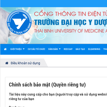
GIỚI THIỆU
CƠ CẤU TỔ CHỨC
VĂN BẢN
REDCAP
ĐÀO TẠO
ELEARNING
TH
Điều khoản sử dụng
Chính sách bảo mật (Quyền riêng tư)
Tài liệu này cung cấp cho bạn (người truy cập và sử dụng webs
riêng tư của bạn