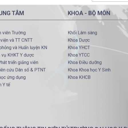
UNG TÂM
KHOA - BỘ MÔN
h viên Trường
Khối Lâm sàng
 viện và TT CNTT
Khoa Dược
phỏng và Huấn luyện KN
Khoa YHCT
h vụ KHKT Y dược
Khoa YTCC
hát triển giảng viên
Khoa Điều dưỡng
iên cứu Dân số & PTNT
Khoa Khoa học Y Sinh
 học ứng dụng
Khoa KHCB
 Y tế