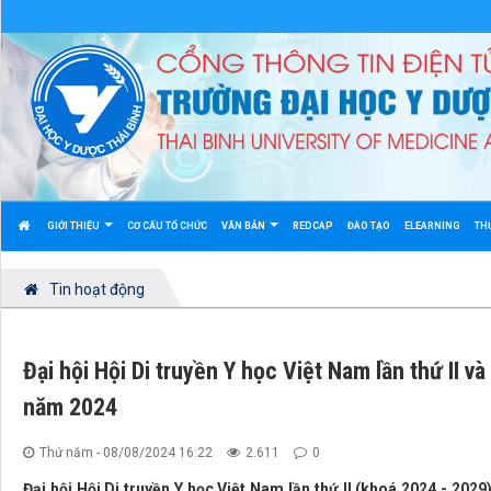
GIỚI THIỆU
CƠ CẤU TỔ CHỨC
VĂN BẢN
REDCAP
ĐÀO TẠO
ELEARNING
TH
Tin hoạt động
Đại hội Hội Di truyền Y học Việt Nam lần thứ II v
năm 2024
Thứ năm - 08/08/2024 16:22
2.611
0
Đại hội Hội Di truyền Y học Việt Nam lần thứ II (khoá 2024 - 202