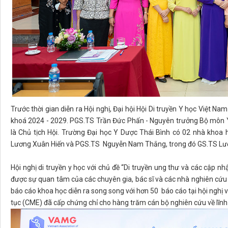
Trước thời gian diễn ra Hội nghị, Đại hội Hội Di truyền Y học Việt 
khoá 2024 - 2029. PGS.TS Trần Đức Phấn - Nguyên trưởng Bộ môn Y 
là Chủ tịch Hội. Trường Đại học Y Dược Thái Bình có 02 nhà khoa
Lương Xuân Hiến và PGS.TS Nguyễn Nam Thắng, trong đó GS.TS Lương
Hội nghị di truyền y học với chủ đề “Di truyền ung thư và các cập nh
được sự quan tâm của các chuyên gia, bác sĩ và các nhà nghiên cứu 
báo cáo khoa học diễn ra song song với hơn 50 báo cáo tại hội nghị v
tục (CME) đã cấp chứng chỉ cho hàng trăm cán bộ nghiên cứu về lĩnh