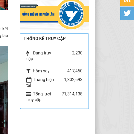
n kết
g lão
THỐNG KÊ TRUY CẬP
Đang truy
2,230
cập
Hôm nay
417,450
Tháng hiện
1,302,693
tại
Tổng lượt
71,314,138
truy cập