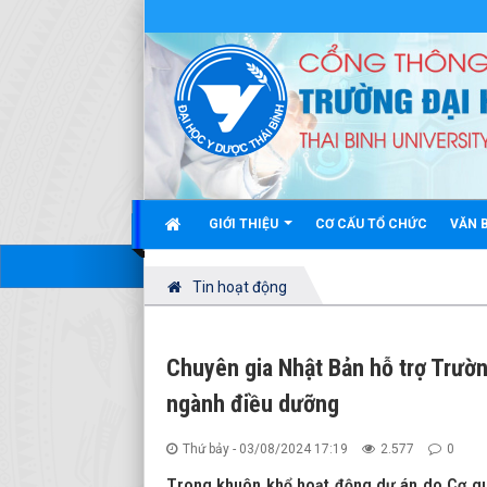
GIỚI THIỆU
CƠ CẤU TỔ CHỨC
VĂN 
Tin hoạt động
Chuyên gia Nhật Bản hỗ trợ Trườn
ngành điều dưỡng
Thứ bảy - 03/08/2024 17:19
2.577
0
Trong khuôn khổ hoạt động dự án do Cơ quan