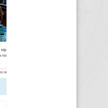
 tiếp
a nói
ốc tế