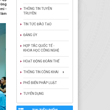
ường
THÔNG TIN TUYÊN
mi -
TRUYỀN
 làm
TIN TỨC ĐÀO TẠO
ĐẢNG ỦY
HỢP TÁC QUỐC TẾ -
KHOA HỌC CÔNG NGHỆ
HOẠT ĐỘNG ĐOÀN THỂ
THÔNG TIN CÔNG KHAI
PHỔ BIẾN PHÁP LUẬT
TUYỂN DỤNG