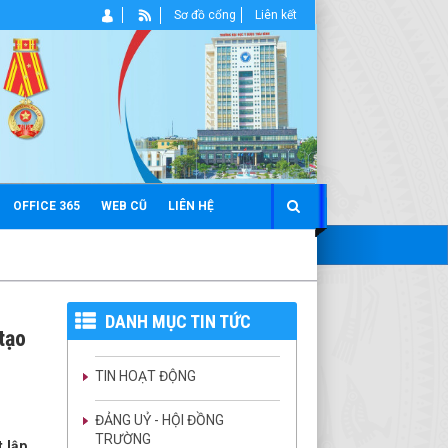
Sơ đồ cổng
Liên kết
OFFICE 365
WEB CŨ
LIÊN HỆ
DANH MỤC TIN TỨC
tạo
TIN HOẠT ĐỘNG
ĐẢNG UỶ - HỘI ĐỒNG
TRƯỜNG
 lập