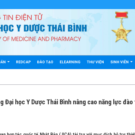
BẢN
REDCAP
ĐÀO TẠO
ELEARNING
THƯ VIỆN
SINH VIÊN
g Đại học Y Dược Thái Bình nâng cao năng lực đào 
 hợp tác quốc tế Nhật Bản (JICA) tài trợ với mục đích hỗ trợ thiết