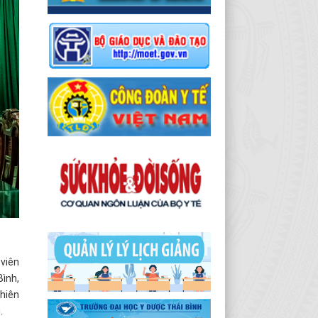
 viên
Bình,
ghiên
.