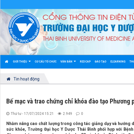
GIỚI THIỆU
CƠ CẤU TỔ CHỨC
VĂN BẢN
REDCAP
ĐÀO TẠO
ELEARNING
TH
Tin hoạt động
Bế mạc và trao chứng chỉ khóa đào tạo Phương 
Thứ tư - 17/07/2024 15:21
2.949
0
Nhằm nâng cao chất lượng trong công tác giảng dạy và hướng dẫ
sức khỏe, Trường Đại học Y Dược Thái Bình phối hợp với Bệnh