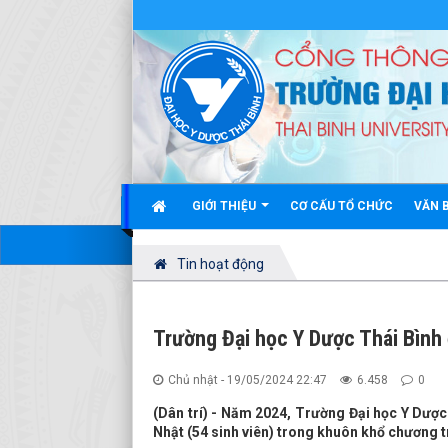
GIỚI THIỆU
CƠ CẤU TỔ CHỨC
VĂN 
Tin hoạt động
Trường Đại học Y Dược Thái Bình
Chủ nhật - 19/05/2024 22:47
6.458
0
(Dân trí) - Năm 2024, Trường Đại học Y Dược 
Nhật (54 sinh viên) trong khuôn khổ chương tr