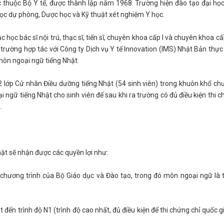
c thuộc Bộ Y tế, được thành lập năm 1968. Trường hiện đào tạo đại họ
học dự phòng, Dược học và Kỹ thuật xét nghiệm Y học.
học bác sĩ nội trú, thạc sĩ, tiến sĩ, chuyên khoa cấp I và chuyên khoa cấp
rường hợp tác với Công ty Dịch vụ Y tế Innovation (IMS) Nhật Bản thực
môn ngoại ngữ tiếng Nhật.
 2 lớp Cử nhân Điều dưỡng tiếng Nhật (54 sinh viên) trong khuôn khổ c
ại ngữ tiếng Nhật cho sinh viên để sau khi ra trường có đủ điều kiện thi 
.
ật sẽ nhận được các quyền lợi như:
hương trình của Bộ Giáo dục và Đào tạo, trong đó môn ngoại ngữ là 
 đến trình độ N1 (trình độ cao nhất, đủ điều kiện để thi chứng chỉ quốc g