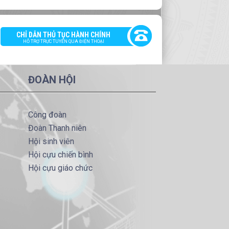
CHỈ DẪN THỦ TỤC HÀNH CHÍNH
HỖ TRỢ TRỰC TUYẾN QUA ĐIỆN THOẠI
ĐOÀN HỘI
Công đoàn
Đoàn Thanh niên
Hội sinh viên
Hội cựu chiến bình
Hội cựu giáo chức