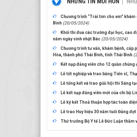
NHỮNG TIN MỚI HƠN
NHỮ
Chương trình “Trái tim cho em” khám s
Bình
(20/05/2024)
Khối thi đua các trường đại học, cao 
năm ngày sinh nhật Bác
(20/05/2024)
Chương trình tư vấn, khám bệnh, cấp p
Hòa, thành phố Thái Bình, tỉnh Thái Bình
(
Kết nạp đảng viên cho 12 quần chúng 
Lễ tốt nghiệp và trao bằng Tiến sĩ, Th
Lễ tổng kết và trao giải hội thi Sáng t
Lễ kết nạp đảng viên mới của chi bộ L
Lễ ký kết Thoả thuận hợp tác toàn diện
Lễ trao Huy hiệu 30 năm tuổi Đảng đợt
Thứ trưởng Bộ Y tế Lê Đức Luận thăm v