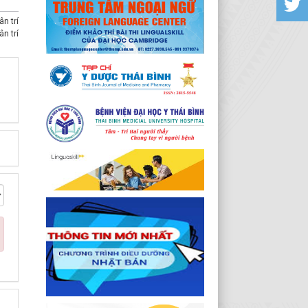
n trí
n trí