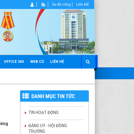
Sơ đồ cổng
Liên kết
OFFICE 365
WEB CŨ
LIÊN HỆ
DANH MỤC TIN TỨC
TIN HOẠT ĐỘNG
tiếng
ĐẢNG UỶ - HỘI ĐỒNG
TRƯỜNG