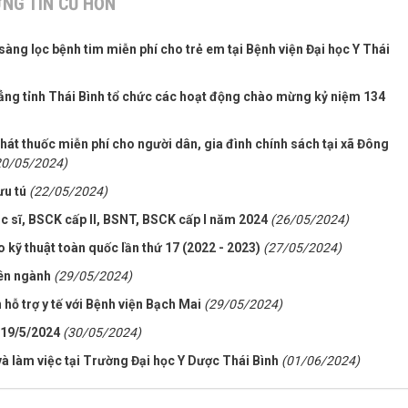
NG TIN CŨ HƠN
àng lọc bệnh tim miễn phí cho trẻ em tại Bệnh viện Đại học Y Thái
đẳng tỉnh Thái Bình tổ chức các hoạt động chào mừng kỷ niệm 134
hát thuốc miễn phí cho người dân, gia đình chính sách tại xã Đông
20/05/2024)
ưu tú
(22/05/2024)
ạc sĩ, BSCK cấp II, BSNT, BSCK cấp I năm 2024
(26/05/2024)
ạo kỹ thuật toàn quốc lần thứ 17 (2022 - 2023)
(27/05/2024)
iên ngành
(29/05/2024)
 hỗ trợ y tế với Bệnh viện Bạch Mai
(29/05/2024)
 19/5/2024
(30/05/2024)
à làm việc tại Trường Đại học Y Dược Thái Bình
(01/06/2024)