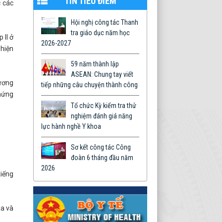
TIN TIÊU ĐIỂM
c các
Hội nghị công tác Thanh
tra giáo dục năm học
 II ở
2026-2027
 hiện
59 năm thành lập
ASEAN: Chung tay viết
hương
tiếp những câu chuyện thành công
chứng
Tổ chức Kỳ kiểm tra thử
nghiệm đánh giá năng
lực hành nghề Y khoa
Sơ kết công tác Công
đoàn 6 tháng đầu năm
2026
tiếng
ia và