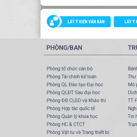
LẤY Ý KIẾN VĂN BẢN
LẤY Ý 
PHÒNG/BAN
TR
Phòng tổ chức cán bộ
Bện
Phòng Tài chính kế toán
Thư
Phòng QL Đào tạo Đại học
Mô 
Phòng QLĐT Sau đại học
Dịc
Phòng ĐB CLGD và Khảo thí
TT P
Phòng Hợp tác quốc tế
Ngh
Phòng Quản lý khoa học
Tin
Phòng HC & CTCT
Trạm
Phòng Vật tư và Trang thiết bị