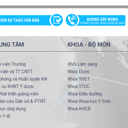
ĐƯỜNG DÂY NÓNG
KIẾN DỰ THẢO VĂN BẢN
PHÒNG/TRUNG TÂM/KHOA/BỘ MÔN
UNG TÂM
KHOA - BỘ MÔN
h viên Trường
Khối Lâm sàng
 viện và TT CNTT
Khoa Dược
phỏng và Huấn luyện KN
Khoa YHCT
h vụ KHKT Y dược
Khoa YTCC
hát triển giảng viên
Khoa Điều dưỡng
iên cứu Dân số & PTNT
Khoa Khoa học Y Sinh
 học ứng dụng
Khoa KHCB
 Y tế