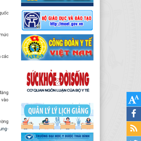
 quốc
i mức
a các
 đăng
a vào
đường
rung-