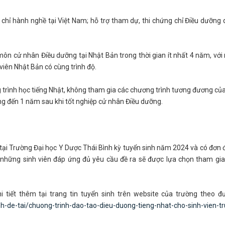
g chỉ hành nghề tại Việt Nam; hỗ trợ tham dự, thi chứng chỉ Điều dưỡng
 môn cử nhân Điều dưỡng tại Nhật Bản trong thời gian ít nhất 4 năm, vớ
viên Nhật Bản có cùng trình độ.
trình học tiếng Nhật, không tham gia các chương trình tương đương củ
ường đến 1 năm sau khi tốt nghiệp cử nhân Điều dưỡng.
 tại Trường Đại học Y Dược Thái Bình kỳ tuyển sinh năm 2024 và có đơn
 những sinh viên đáp ứng đủ yêu cầu đề ra sẽ được lựa chọn tham gi
i tiết thêm tại trang tin tuyển sinh trên website của trường theo 
nh-de-tai/chuong-trinh-dao-tao-dieu-duong-tieng-nhat-cho-sinh-vien-t