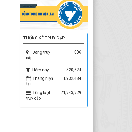
THỐNG KÊ TRUY CẬP
Đang truy
886
cập
Hôm nay
520,674
Tháng hiện
1,932,484
tại
Tổng lượt
71,943,929
truy cập