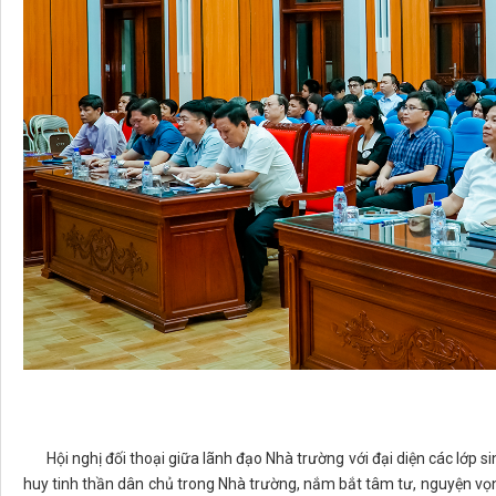
Hội nghị đối thoại giữa lãnh đạo Nhà trường với đại diện các lớp si
huy tinh thần dân chủ trong Nhà trường, nắm bắt tâm tư, nguyện vọ