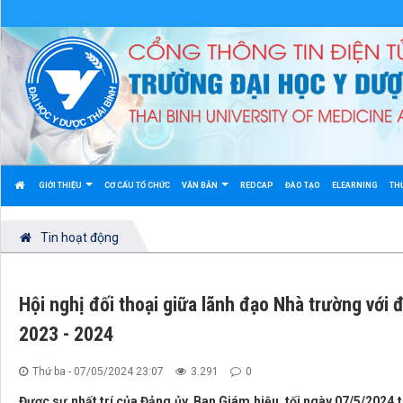
GIỚI THIỆU
CƠ CẤU TỔ CHỨC
VĂN BẢN
REDCAP
ĐÀO TẠO
ELEARNING
TH
Tin hoạt động
Hội nghị đối thoại giữa lãnh đạo Nhà trường với 
2023 - 2024
Thứ ba - 07/05/2024 23:07
3.291
0
Được sự nhất trí của Đảng ủy, Ban Giám hiệu, tối ngày 07/5/2024 t