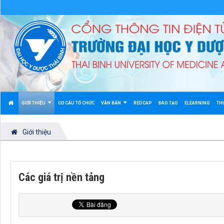
GIỚI THIỆU
CƠ CẤU TỔ CHỨC
VĂN BẢN
REDCAP
ĐÀO TẠO
ELEARNING
TH
Giới thiệu
Các giá trị nền tảng