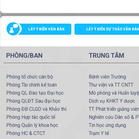
LẤY Ý KIẾN VĂN BẢN
LẤY Ý KIẾN DỰ THẢO VĂN BẢ
PHÒNG/BAN
TRUNG TÂM
Phòng tổ chức cán bộ
Bệnh viên Trường
Phòng Tài chính kế toán
Thư viện và TT CNTT
Phòng QL Đào tạo Đại học
Mô phỏng và Huấn luy
Phòng QLĐT Sau đại học
Dịch vụ KHKT Y dược
Phòng ĐB CLGD và Khảo thí
TT Phát triển giảng viê
Phòng Hợp tác quốc tế
Nghiên cứu Dân số & 
Phòng Quản lý khoa học
Tin học ứng dụng
Phòng HC & CTCT
Trạm Y tế