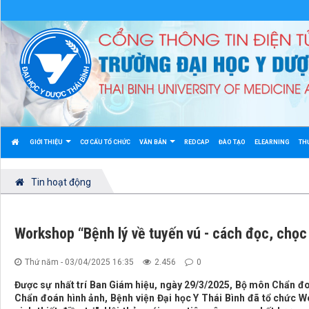
GIỚI THIỆU
CƠ CẤU TỔ CHỨC
VĂN BẢN
REDCAP
ĐÀO TẠO
ELEARNING
TH
Tin hoạt động
Workshop “Bệnh lý về tuyến vú - cách đọc, chọc d
Thứ năm - 03/04/2025 16:35
2.456
0
Được sự nhất trí Ban Giám hiệu, ngày 29/3/2025, Bộ môn Chẩn đo
Chẩn đoán hình ảnh, Bệnh viện Đại học Y Thái Bình đã tổ chức W