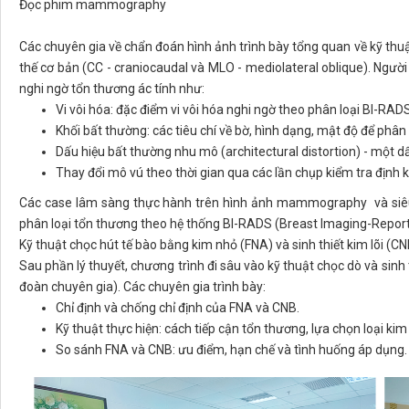
Đọc phim mammography
Các chuyên gia về chẩn đoán hình ảnh trình bày tổng quan về kỹ t
thế cơ bản (CC - craniocaudal và MLO - mediolateral oblique). Ngư
nghi ngờ tổn thương ác tính như:
Vi vôi hóa: đặc điểm vi vôi hóa nghi ngờ theo phân loại BI-RADS
Khối bất thường: các tiêu chí về bờ, hình dạng, mật độ để phân 
Dấu hiệu bất thường nhu mô (architectural distortion) - một d
Thay đổi mô vú theo thời gian qua các lần chụp kiểm tra định k
Các case lâm sàng thực hành trên hình ảnh mammography và siêu â
phân loại tổn thương theo hệ thống BI-RADS (Breast Imaging-Repor
Kỹ thuật chọc hút tế bào bằng kim nhỏ (FNA) và sinh thiết kim lõi (CN
Sau phần lý thuyết, chương trình đi sâu vào kỹ thuật chọc dò và sinh th
đoàn chuyên gia). Các chuyên gia trình bày:
Chỉ định và chống chỉ định của FNA và CNB.
Kỹ thuật thực hiện: cách tiếp cận tổn thương, lựa chọn loại kim
So sánh FNA và CNB: ưu điểm, hạn chế và tình huống áp dụng.