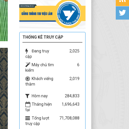
THỐNG KÊ TRUY CẬP
Đang truy
2,025
cập
Máy chủ tìm
6
kiếm
Khách viếng
2,019
thăm
Hôm nay
284,833
Tháng hiện
1,696,643
tại
Tổng lượt
71,708,088
truy cập