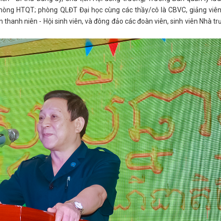
phòng HTQT; phòng QLĐT Đại học cùng các thầy/cô là CBVC, giảng viên
 thanh niên - Hội sinh viên, và đông đảo các đoàn viên, sinh viên Nhà t