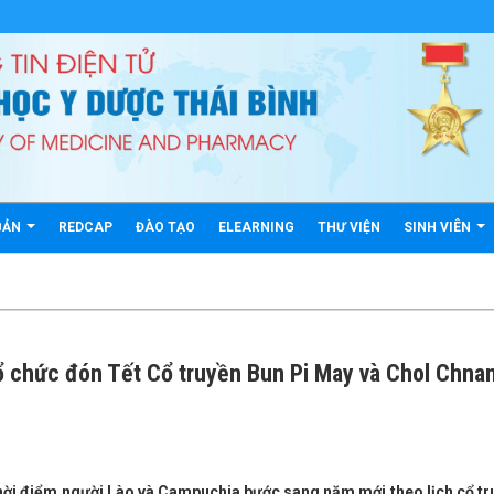
BẢN
REDCAP
ĐÀO TẠO
ELEARNING
THƯ VIỆN
SINH VIÊN
ổ chức đón Tết Cổ truyền Bun Pi May và Chol Chna
thời điểm người Lào và Campuchia bước sang năm mới theo lịch cổ tr