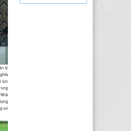
ản lý
ghĩa
ỗ lực
trong
ể Nhà
 dựng
ng sứ