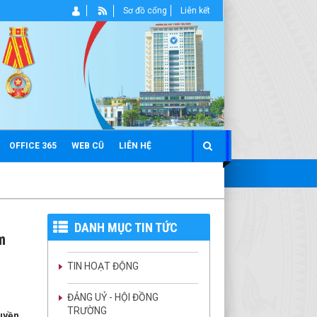
Sơ đồ cổng
Liên kết
OFFICE 365
WEB CŨ
LIÊN HỆ
DANH MỤC TIN TỨC
m
TIN HOẠT ĐỘNG
ĐẢNG UỶ - HỘI ĐỒNG
TRƯỜNG
uyền