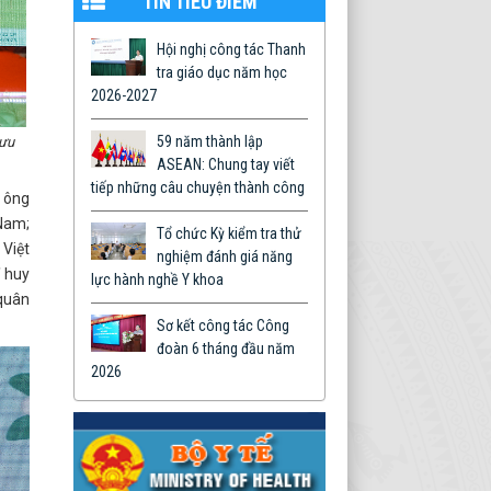
TIN TIÊU ĐIỂM
Hội nghị công tác Thanh
tra giáo dục năm học
2026-2027
59 năm thành lập
lưu
ASEAN: Chung tay viết
tiếp những câu chuyện thành công
 ông
 Nam;
Tổ chức Kỳ kiểm tra thử
 Việt
nghiệm đánh giá năng
ỉ huy
lực hành nghề Y khoa
 quân
Sơ kết công tác Công
đoàn 6 tháng đầu năm
2026