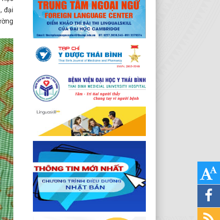
, đại
rường