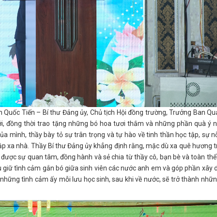
Quốc Tiến – Bí thư Đảng ủy, Chủ tịch Hội đồng trường, Trưởng Ban Qu
, đồng thời trao tặng những bó hoa tươi thắm và những phần quà ý n
của mình, thầy bày tỏ sự trân trọng và tự hào về tinh thần học tập, sự n
tập xa nhà. Thầy Bí thư Đảng ủy khẳng định rằng, mặc dù xa quê hương 
 được sự quan tâm, đồng hành và sẻ chia từ thầy cô, bạn bè và toàn th
lưu giữ tình cảm gắn bó giữa sinh viên các nước anh em và góp phần xây
 những tình cảm ấy mỗi lưu học sinh, sau khi về nước, sẽ trở thành nhữ