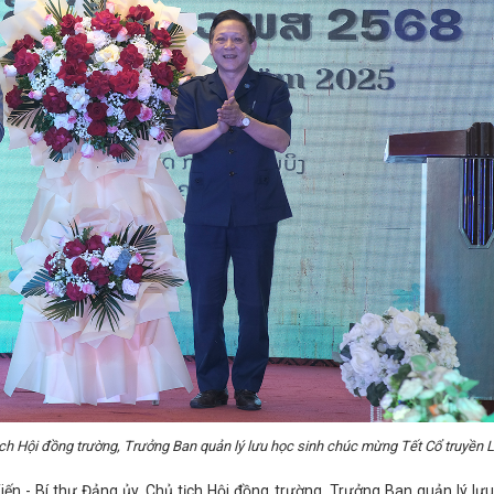
ch Hội đồng trường, Trưởng Ban quản lý lưu học sinh chúc mừng Tết Cổ truyền 
n - Bí thư Đảng ủy, Chủ tịch Hội đồng trường, Trưởng Ban quản lý lư