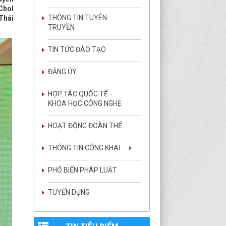
 Chol
THÔNG TIN TUYÊN
Thái
TRUYỀN
TIN TỨC ĐÀO TẠO
ĐẢNG ỦY
HỢP TÁC QUỐC TẾ -
KHOA HỌC CÔNG NGHỆ
HOẠT ĐỘNG ĐOÀN THỂ
THÔNG TIN CÔNG KHAI
PHỔ BIẾN PHÁP LUẬT
TUYỂN DỤNG