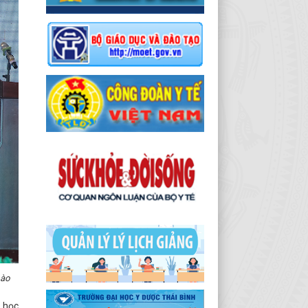
Lào
u học