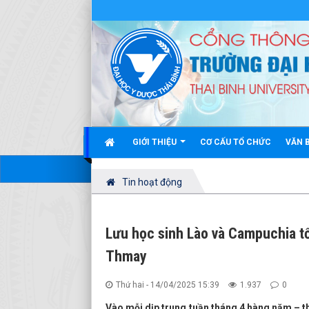
GIỚI THIỆU
CƠ CẤU TỔ CHỨC
VĂN 
Tin hoạt động
Lưu học sinh Lào và Campuchia t
Thmay
Thứ hai - 14/04/2025 15:39
1.937
0
Vào mỗi dịp trung tuần tháng 4 hàng năm – 