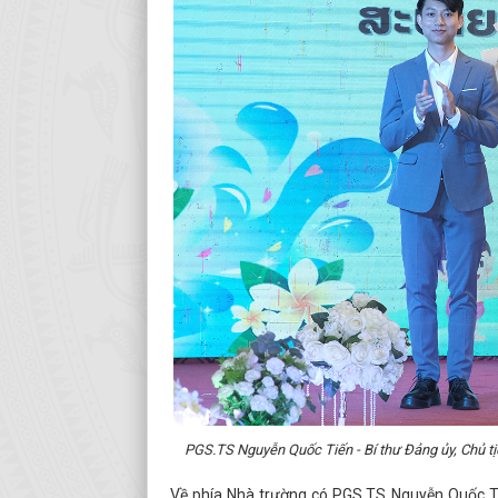
PGS.TS Nguyễn Quốc Tiến - Bí thư Đảng ủy, Chủ tị
Về phía Nhà trường có PGS.TS Nguyễn Quốc Tiế