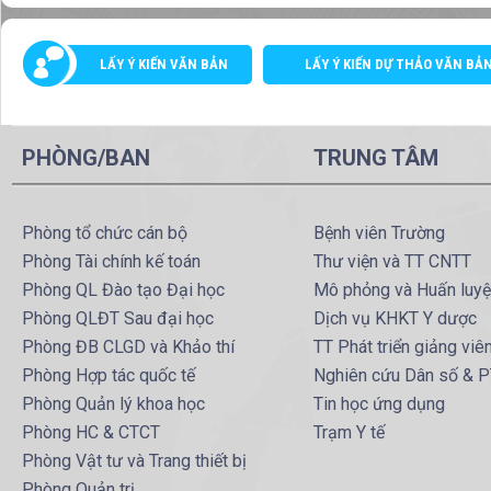
LẤY Ý KIẾN VĂN BẢN
LẤY Ý KIẾN DỰ THẢO VĂN BẢ
PHÒNG/BAN
TRUNG TÂM
Phòng tổ chức cán bộ
Bệnh viên Trường
Phòng Tài chính kế toán
Thư viện và TT CNTT
Phòng QL Đào tạo Đại học
Mô phỏng và Huấn luy
Phòng QLĐT Sau đại học
Dịch vụ KHKT Y dược
Phòng ĐB CLGD và Khảo thí
TT Phát triển giảng viê
Phòng Hợp tác quốc tế
Nghiên cứu Dân số & 
Phòng Quản lý khoa học
Tin học ứng dụng
Phòng HC & CTCT
Trạm Y tế
Phòng Vật tư và Trang thiết bị
Phòng Quản trị