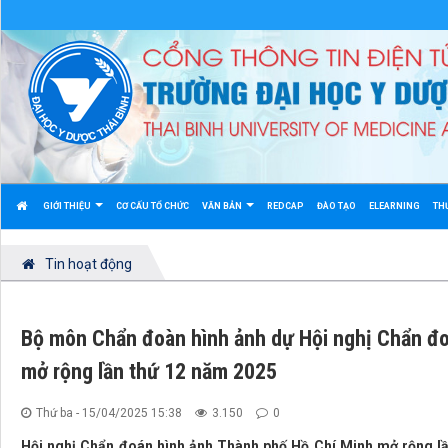
GIỚI THIỆU
CƠ CẤU TỔ CHỨC
VĂN BẢN
REDCAP
ĐÀO TẠO
ELEARNING
TH
Tin hoạt động
Bộ môn Chẩn đoàn hình ảnh dự Hội nghị Chẩn đo
mở rộng lần thứ 12 năm 2025
Thứ ba - 15/04/2025 15:38
3.150
0
Hội nghị Chẩn đoán hình ảnh Thành phố Hồ Chí Minh mở rộng lần