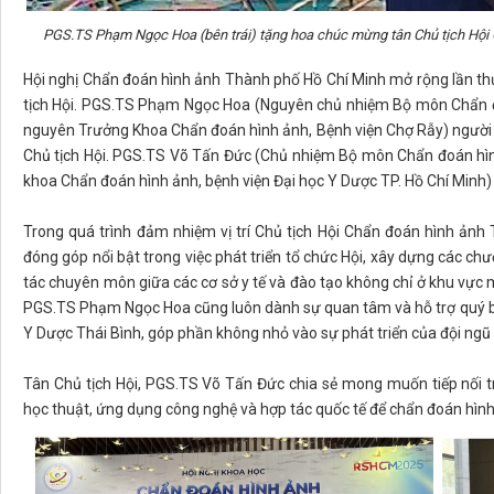
PGS.TS Phạm Ngọc Hoa (bên trái) tặng hoa chúc mừng tân Chủ tịch Hội
Hội nghị Chẩn đoán hình ảnh Thành phố Hồ Chí Minh mở rộng lần thứ 
tịch Hội. PGS.TS Phạm Ngọc Hoa (Nguyên chủ nhiệm Bộ môn Chẩn đo
nguyên Trưởng Khoa Chẩn đoán hình ảnh, Bệnh viện Chợ Rẫy) người đã 
Chủ tịch Hội. PGS.TS Võ Tấn Đức (Chủ nhiệm Bộ môn Chẩn đoán hìn
khoa Chẩn đoán hình ảnh, bệnh viện Đại học Y Dược TP. Hồ Chí Minh) đư
Trong quá trình đảm nhiệm vị trí Chủ tịch Hội Chẩn đoán hình ản
đóng góp nổi bật trong việc phát triển tổ chức Hội, xây dựng các ch
tác chuyên môn giữa các cơ sở y tế và đào tạo không chỉ ở khu vực
PGS.TS Phạm Ngọc Hoa cũng luôn dành sự quan tâm và hỗ trợ quý b
Y Dược Thái Bình, góp phần không nhỏ vào sự phát triển của đội ngũ gi
Tân Chủ tịch Hội, PGS.TS Võ Tấn Đức chia sẻ mong muốn tiếp nối t
học thuật, ứng dụng công nghệ và hợp tác quốc tế để chẩn đoán hìn