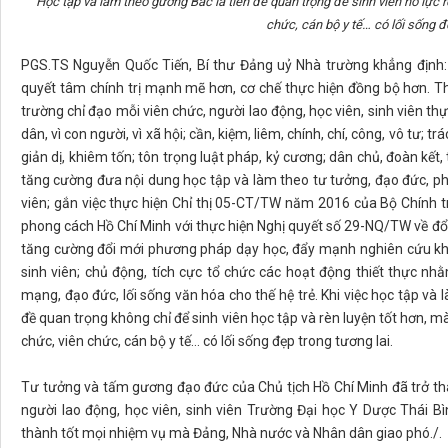
Học tập và làm theo gương Bác là tiền đề quan trọng để sinh viên nỗ lực 
chức, cán bộ y tế… có lối sống đẹ
PGS.TS Nguyễn Quốc Tiến, Bí thư Đảng uỷ Nhà trường khẳng định: 
quyết tâm chính trị mạnh mẽ hơn, cơ chế thực hiện đồng bộ hơn. T
trường chỉ đạo mỗi viên chức, người lao động, học viên, sinh viên th
dân, vì con người, vì xã hội; cần, kiệm, liêm, chính, chí, công, vô tư; t
giản dị, khiêm tốn; tôn trọng luật pháp, kỷ cương; dân chủ, đoàn kết,
tăng cường đưa nội dung học tập và làm theo tư tưởng, đạo đức, ph
viên; gắn việc thực hiện Chỉ thị 05-CT/TW năm 2016 của Bộ Chính t
phong cách Hồ Chí Minh với thực hiện Nghị quyết số 29-NQ/TW về đổi
tăng cường đổi mới phương pháp dạy học, đẩy mạnh nghiên cứu kh
sinh viên; chủ động, tích cực tổ chức các hoạt động thiết thực nh
mạng, đạo đức, lối sống văn hóa cho thế hệ trẻ. Khi việc học tập và
đề quan trọng không chỉ để sinh viên học tập và rèn luyện tốt hơn,
chức, viên chức, cán bộ y tế… có lối sống đẹp trong tương lai.
Tư tưởng và tấm gương đạo đức của Chủ tịch Hồ Chí Minh đã trở thành
người lao động, học viên, sinh viên Trường Đại học Y Dược Thái Bì
thành tốt mọi nhiệm vụ mà Đảng, Nhà nước và Nhân dân giao phó./.