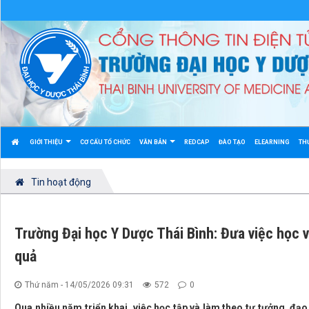
GIỚI THIỆU
CƠ CẤU TỔ CHỨC
VĂN BẢN
REDCAP
ĐÀO TẠO
ELEARNING
TH
Tin hoạt động
Trường Đại học Y Dược Thái Bình: Đưa việc học v
quả
Thứ năm - 14/05/2026 09:31
572
0
Qua nhiều năm triển khai, việc học tập và làm theo tư tưởng, đạ