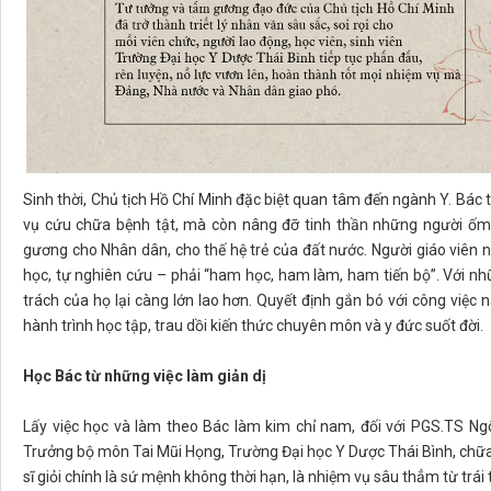
Sinh thời, Chủ tịch Hồ Chí Minh đặc biệt quan tâm đến ngành Y. Bá
vụ cứu chữa bệnh tật, mà còn nâng đỡ tinh thần những người ốm yế
gương cho Nhân dân, cho thế hệ trẻ của đất nước. Người giáo viên 
học, tự nghiên cứu – phải “ham học, ham làm, ham tiến bộ”. Với nhữn
trách của họ lại càng lớn lao hơn. Quyết định gắn bó với công việc 
hành trình học tập, trau dồi kiến thức chuyên môn và y đức suốt đời.
Học Bác từ những việc làm giản dị
Lấy việc học và làm theo Bác làm kim chỉ nam, đối với PGS.TS Ng
Trưởng bộ môn Tai Mũi Họng, Trường Đại học Y Dược Thái Bình, chữa
sĩ giỏi chính là sứ mệnh không thời hạn, là nhiệm vụ sâu thẳm từ tr