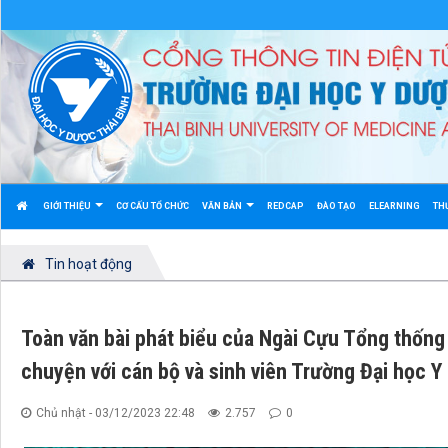
GIỚI THIỆU
CƠ CẤU TỔ CHỨC
VĂN BẢN
REDCAP
ĐÀO TẠO
ELEARNING
TH
Tin hoạt động
Toàn văn bài phát biểu của Ngài Cựu Tổng thống
chuyện với cán bộ và sinh viên Trường Đại học Y
Chủ nhật - 03/12/2023 22:48
2.757
0