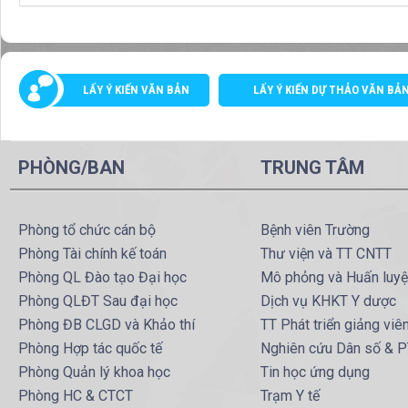
LẤY Ý KIẾN VĂN BẢN
LẤY Ý KIẾN DỰ THẢO VĂN BẢ
PHÒNG/BAN
TRUNG TÂM
Phòng tổ chức cán bộ
Bệnh viên Trường
Phòng Tài chính kế toán
Thư viện và TT CNTT
Phòng QL Đào tạo Đại học
Mô phỏng và Huấn luy
Phòng QLĐT Sau đại học
Dịch vụ KHKT Y dược
Phòng ĐB CLGD và Khảo thí
TT Phát triển giảng viê
Phòng Hợp tác quốc tế
Nghiên cứu Dân số & 
Phòng Quản lý khoa học
Tin học ứng dụng
Phòng HC & CTCT
Trạm Y tế