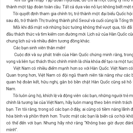
Khi tôi gia nhập Tập đoàn Hyundai, đó chỉ là một công ty nhỏ và 
thành một tập đoàn toàn cầu. Tất cả dựa vào nỗ lực không biết mệt m
Tôi quyết định tham gia chính trị, trở thành một đại biểu Quốc hội đ
sau đó, trở thành Thị trưởng thành phố Seoul và cuối cùng là Tổng 
Mỗi khi đối mặt với những bức tường không thể vượt qua, tôi đã 
đầu thách thức và tìm kiếm con đường mới. Lịch sử của Hàn Quốc cũng
chung lịch sử và nhiều điểm tương đồng khác.
Các bạn sinh viên thân mến!
Cuộc đời và sự phát triển của Hàn Quốc chứng minh rằng, trong n
vọng và liên tục thách thức chính mình là chìa khóa để tạo ra một tươ
Việt Nam có nhiều điểm mạnh hơn so với Hàn Quốc. Việt Nam có 
Quan trọng hơn, Việt Nam có đội ngũ thanh niên tài năng như các b
quan hệ đoàn kết, hữu nghị, gắn bó bền chặt Hàn Quốc cũng sẽ hỗ
Nam.
Tôi luôn ủng hộ, khích lệ và động viên các bạn, những người trẻ m
chính là tương lai của Việt Nam, hãy luôn mang theo bên mình trách 
bạn. Tin tôi rằng, trong số các bạn ở đây, ai cũng có tiềm năng lãn
hòa bình và phồn thịnh hơn. Trước mặt các bạn là biển cả cơ hội khô
có thể đến với bạn. Nhưng hãy nhớ rằng “Không bao giờ được đánh
mình”.