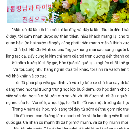
“Mặc dù đã lâu rồi tôi mới trở lại đây, và đây là lần đầu tôi đến Th
ở đây, tôi cảm nhận được sự thân thiện, hiếu khách mang lại cho 
quan hệ giữa hai nước sẽ ngày càng phát triển mạnh mẽ và thinh vư
Chủ tịch Hồ Chí Minh có câu "ngọc không mài sao sáng, người khô
lòng tạc dạ. Đấy cũng là kim chỉ nam của tôi trên đường đến thành cô
50 năm trước, lúc bấy giờ, Hàn Quốc là quốc gia nghèo nhất thế giớ
Và tôi, cũng như hàng nghìn đứa trẻ khác, tôi sinh ra và lớn lên tr
với khó khăn và cơ cực.
Tôi đã phải phụ việc gia đình và vừa tự kéo xe chở trái cây đi bán
đang theo học tại trường trung học lớp buổi đêm, lớp học dành cho cá
việc vào đại học là một ước mơ xa vời, và tôi được rất nhiều người 
nghèo của tôi. Với nỗ lực học tập, tôi đã thi đỗ vào một trường đại họ
Trong 4 năm đại học, mỗi sáng tôi dậy từ sớm để thu gom rác trư
Tôi đã chọn con đường làm doanh nhân vì tôi tin rằng việc thoát
quốc gia. Cá nhân có mạnh thì xã hội mới mạnh, và xã hội mạnh mới 