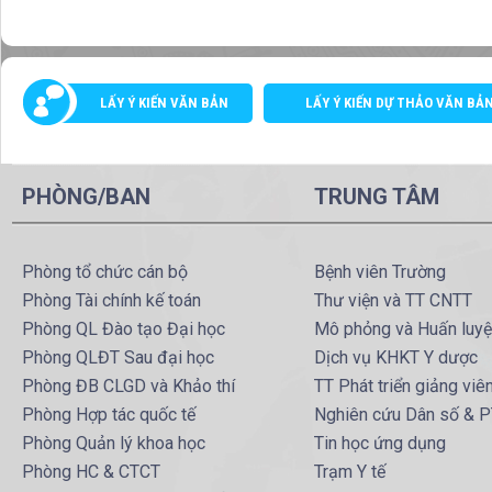
LẤY Ý KIẾN VĂN BẢN
LẤY Ý KIẾN DỰ THẢO VĂN BẢ
PHÒNG/BAN
TRUNG TÂM
Phòng tổ chức cán bộ
Bệnh viên Trường
Phòng Tài chính kế toán
Thư viện và TT CNTT
Phòng QL Đào tạo Đại học
Mô phỏng và Huấn luy
Phòng QLĐT Sau đại học
Dịch vụ KHKT Y dược
Phòng ĐB CLGD và Khảo thí
TT Phát triển giảng viê
Phòng Hợp tác quốc tế
Nghiên cứu Dân số & 
Phòng Quản lý khoa học
Tin học ứng dụng
Phòng HC & CTCT
Trạm Y tế