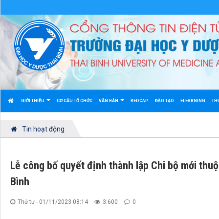
GIỚI THIỆU
CƠ CẤU TỔ CHỨC
VĂN BẢN
REDCAP
ĐÀO TẠO
ELEARNING
TH
Tin hoạt động
Lễ công bố quyết định thành lập Chi bộ mới thu
Bình
Thứ tư - 01/11/2023 08:14
3.600
0