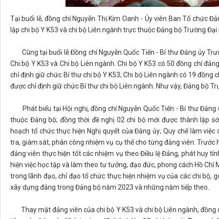
Tại buổi lễ, đồng chí Nguyễn Thị Kim Oanh - Ủy viên Ban Tổ chức Đ
lập chi bộ Y K53 và chi bộ Liên ngành trực thuộc Đảng bộ Trường Đại
Cũng tại buổi lễ Đồng chí Nguyễn Quốc Tiến - Bí thư Đảng ủy Trườ
Chi bộ Y K53 và Chi bộ Liên ngành. Chi bộ Y K53 có 50 đồng chí đản
chỉ định giữ chức Bí thư chi bộ Y K53; Chi bộ Liên ngành có 19 đồng 
được chỉ định giữ chức Bí thư chi bộ Liên ngành. Như vậy, Đảng bộ Trư
Phát biểu tại Hội nghị, đồng chí Nguyễn Quốc Tiến - Bí thư Đảng ủ
thuộc Đảng bộ; đồng thời đề nghị 02 chi bộ mới được thành lập s
hoạch tổ chức thực hiện Nghị quyết của Đảng ủy; Quy chế làm việc 
tra, giám sát, phân công nhiệm vụ cụ thể cho từng đảng viên. Trước h
đảng viên thực hiện tốt các nhiệm vụ theo Điều lệ Đảng, phát huy t
hiện việc học tập và làm theo tư tưởng, đạo đức, phong cách Hồ Chí Mi
trong lãnh đạo, chỉ đạo tổ chức thực hiện nhiệm vụ của các chi bộ, g
xây dựng đảng trong Đảng bộ năm 2023 và những năm tiếp theo.
Thay mặt đảng viên của chi bộ Y K53 và chi bộ Liên ngành, đồng c