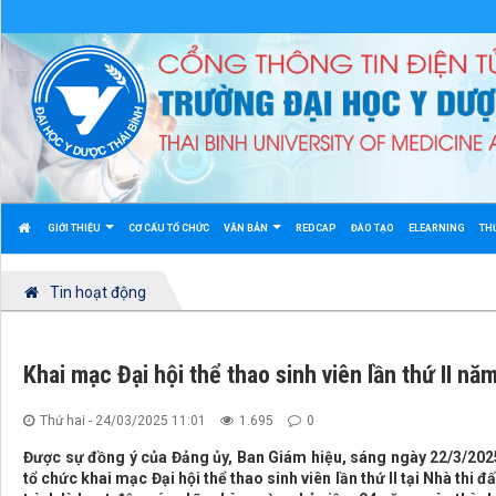
GIỚI THIỆU
CƠ CẤU TỔ CHỨC
VĂN BẢN
REDCAP
ĐÀO TẠO
ELEARNING
TH
Tin hoạt động
Khai mạc Đại hội thể thao sinh viên lần thứ II nă
Thứ hai - 24/03/2025 11:01
1.695
0
Được sự đồng ý của Đảng ủy, Ban Giám hiệu, sáng ngày 22/3/2025
tổ chức khai mạc Đại hội thể thao sinh viên lần thứ II tại Nhà th