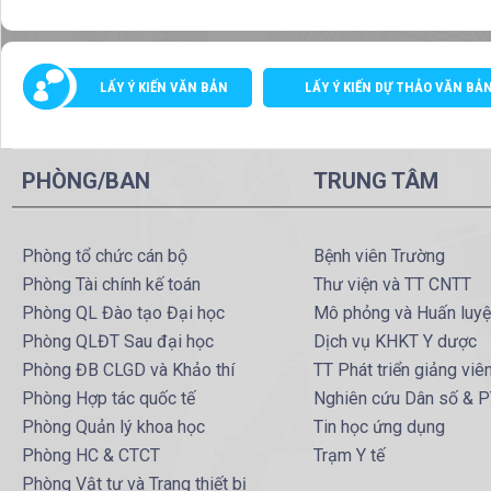
LẤY Ý KIẾN VĂN BẢN
LẤY Ý KIẾN DỰ THẢO VĂN BẢ
PHÒNG/BAN
TRUNG TÂM
Phòng tổ chức cán bộ
Bệnh viên Trường
Phòng Tài chính kế toán
Thư viện và TT CNTT
Phòng QL Đào tạo Đại học
Mô phỏng và Huấn luy
Phòng QLĐT Sau đại học
Dịch vụ KHKT Y dược
Phòng ĐB CLGD và Khảo thí
TT Phát triển giảng viê
Phòng Hợp tác quốc tế
Nghiên cứu Dân số & 
Phòng Quản lý khoa học
Tin học ứng dụng
Phòng HC & CTCT
Trạm Y tế
Phòng Vật tư và Trang thiết bị