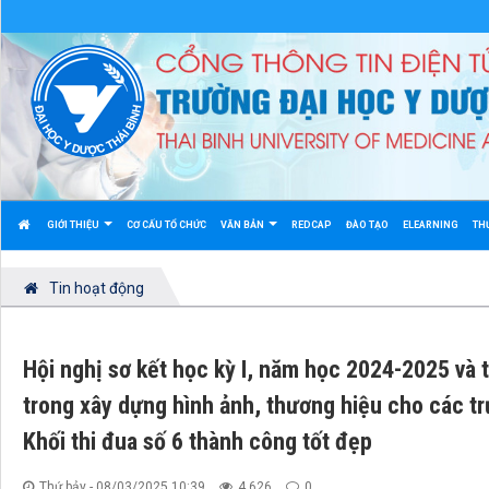
GIỚI THIỆU
CƠ CẤU TỔ CHỨC
VĂN BẢN
REDCAP
ĐÀO TẠO
ELEARNING
TH
Tin hoạt động
Hội nghị sơ kết học kỳ I, năm học 2024-2025 và 
trong xây dựng hình ảnh, thương hiệu cho các 
Khối thi đua số 6 thành công tốt đẹp
Thứ bảy - 08/03/2025 10:39
4.626
0