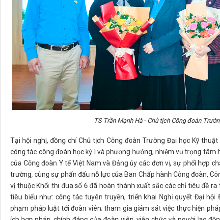
TS Trần Mạnh Hà - Chủ tịch Công đoàn Trường
Tại hội nghị, đồng chí Chủ tịch Công đoàn Trường Đại học Kỹ thuật
công tác công đoàn học kỳ I và phương hướng, nhiệm vụ trọng tâm h
của Công đoàn Y tế Việt Nam và Đảng ủy các đơn vị, sự phối hợp chặ
trường, cùng sự phấn đấu nỗ lực của Ban Chấp hành Công đoàn, Cô
vị thuộc Khối thi đua số 6 đã hoàn thành xuất sắc các chỉ tiêu đề ra 
tiêu biểu như: công tác tuyên truyền, triển khai Nghị quyết Đại hộ
phạm pháp luật tới đoàn viên; tham gia giám sát việc thực hiện pháp 
ích hợp pháp, chính đáng của đoàn viên, viên chức và người lao động