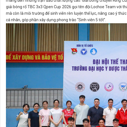
mang đến những trận đấu chất lượng cao. Giải bóng chuyền King Cup
giải bóng rổ TBC 3x3 Qpen Cup 2026 gọi tên đội Lochoe Team với thàn
mà còn là môi trường để sinh viên rèn luyện thể lực, nâng cao ý thức 
cá nhân, góp phần xây dựng phong trào “Sinh viên 5 tốt”.