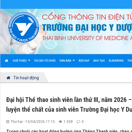
GIỚI THIỆU
CƠ CẤU TỔ CHỨC
VĂN BẢN
REDCAP
ĐÀO TẠO
ELEARNING
TH
Tin hoạt động
Đại hội Thể thao sinh viên lần thứ III, năm 2026 
luyện thể chất của sinh viên Trường Đại học Y D
Thứ hai - 13/04/2026 17:15
1.038
0
Trong chuỗi các hoạt động hưởng ứng Tháng Thanh niên, chào