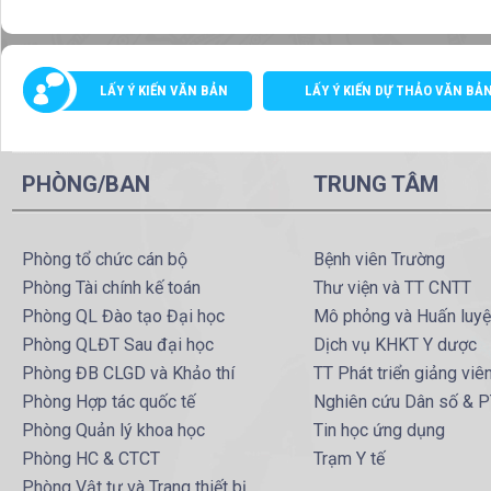
LẤY Ý KIẾN VĂN BẢN
LẤY Ý KIẾN DỰ THẢO VĂN BẢ
PHÒNG/BAN
TRUNG TÂM
Phòng tổ chức cán bộ
Bệnh viên Trường
Phòng Tài chính kế toán
Thư viện và TT CNTT
Phòng QL Đào tạo Đại học
Mô phỏng và Huấn luy
Phòng QLĐT Sau đại học
Dịch vụ KHKT Y dược
Phòng ĐB CLGD và Khảo thí
TT Phát triển giảng viê
Phòng Hợp tác quốc tế
Nghiên cứu Dân số & 
Phòng Quản lý khoa học
Tin học ứng dụng
Phòng HC & CTCT
Trạm Y tế
Phòng Vật tư và Trang thiết bị