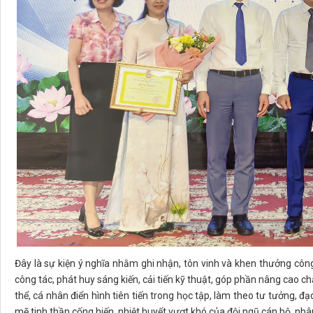
Đây là sự kiện ý nghĩa nhằm ghi nhận, tôn vinh và khen thưởng côn
công tác, phát huy sáng kiến, cải tiến kỹ thuật, góp phần nâng cao ch
thể, cá nhân điển hình tiên tiến trong học tập, làm theo tư tưởng, 
mẽ tinh thần cống hiến, nhiệt huyết vượt khó của đội ngũ cán bộ, nhâ