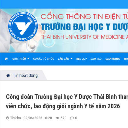
GIỚI THIỆU
CƠ CẤU TỔ CHỨC
VĂN BẢN
REDCAP
ĐÀO TẠO
ELEARNING
TH
Tin hoạt động
Công đoàn Trường Đại học Y Dược Thái Bình tha
viên chức, lao động giỏi ngành Y tế năm 2026
Thứ ba - 02/06/2026 16:28
570
0