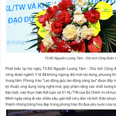
TS.BS Nguyễn Lương Tâm - Chủ tịch Công đoàn Y t
Phát biểu tại hội nghị, TS.BS Nguyễn Lương Tâm - Chủ tịch Công đ
công đoàn ngành Y tế đã không ngừng đổi mới nội dung, phương th
trung tâm. Phong trào “Lao động giỏi, lao động sáng tạo” được đẩy m
kỹ thuật, ứng dụng công nghệ mới, góp phần nâng cao chất lượng 
Đặc biệt, việc thực hiện Kết luận số 01-KL/TW của Bộ Chính trị về h
Minh ngày càng đi vào chiều sâu, gắn kết với y đức và tinh thần phụn
thành những bông hoa đẹp trong phong trào thi đua yêu nước của n