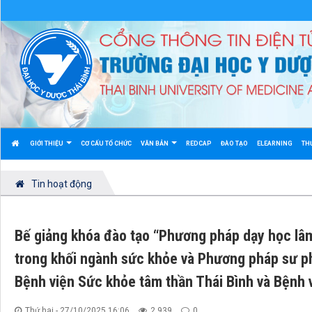
GIỚI THIỆU
CƠ CẤU TỔ CHỨC
VĂN BẢN
REDCAP
ĐÀO TẠO
ELEARNING
TH
Tin hoạt động
Bế giảng khóa đào tạo “Phương pháp dạy học lâ
trong khối ngành sức khỏe và Phương pháp sư p
Bệnh viện Sức khỏe tâm thần Thái Bình và Bệnh v
Thứ hai - 27/10/2025 16:06
2.939
0