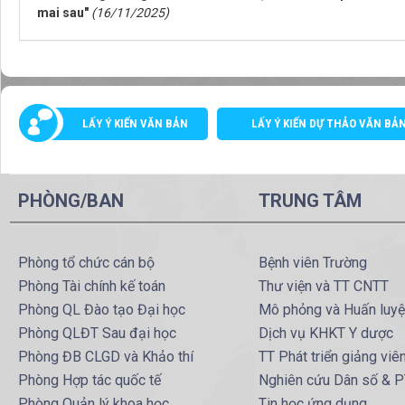
mai sau"
(16/11/2025)
LẤY Ý KIẾN VĂN BẢN
LẤY Ý KIẾN DỰ THẢO VĂN BẢ
PHÒNG/BAN
TRUNG TÂM
Phòng tổ chức cán bộ
Bệnh viên Trường
Phòng Tài chính kế toán
Thư viện và TT CNTT
Phòng QL Đào tạo Đại học
Mô phỏng và Huấn luy
Phòng QLĐT Sau đại học
Dịch vụ KHKT Y dược
Phòng ĐB CLGD và Khảo thí
TT Phát triển giảng viê
Phòng Hợp tác quốc tế
Nghiên cứu Dân số & 
Phòng Quản lý khoa học
Tin học ứng dụng