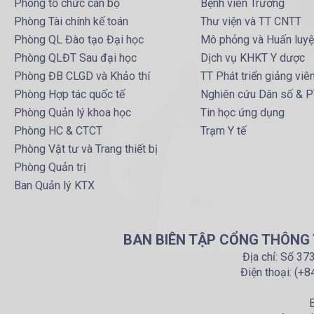
Phòng tổ chức cán bộ
Bệnh viên Trường
Phòng Tài chính kế toán
Thư viện và TT CNTT
Phòng QL Đào tạo Đại học
Mô phỏng và Huấn luy
Phòng QLĐT Sau đại học
Dịch vụ KHKT Y dược
Phòng ĐB CLGD và Khảo thí
TT Phát triển giảng viê
Phòng Hợp tác quốc tế
Nghiên cứu Dân số & 
Phòng Quản lý khoa học
Tin học ứng dụng
Phòng HC & CTCT
Trạm Y tế
Phòng Vật tư và Trang thiết bị
Phòng Quản trị
Ban Quản lý KTX
BAN BIÊN TẬP CỔNG THÔNG T
Địa chỉ: Số 37
Điện thoại: (+
E