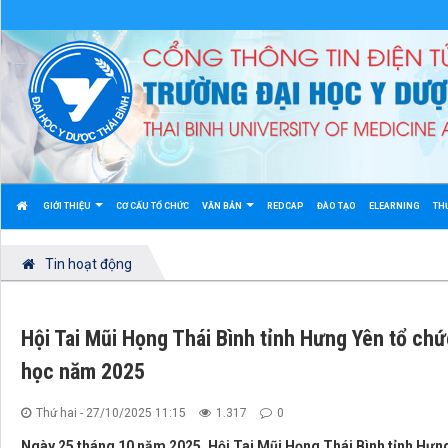
GIỚI THIỆU
CƠ CẤU TỔ CHỨC
VĂN BẢN
REDCAP
ĐÀO TẠO
ELEARNING
TH
Tin hoạt động
Hội Tai Mũi Họng Thái Bình tỉnh Hưng Yên tổ chức
học năm 2025
Thứ hai - 27/10/2025 11:15
1.317
0
Ngày 25 tháng 10 năm 2025, Hội Tai Mũi Họng Thái Bình tỉnh Hưn