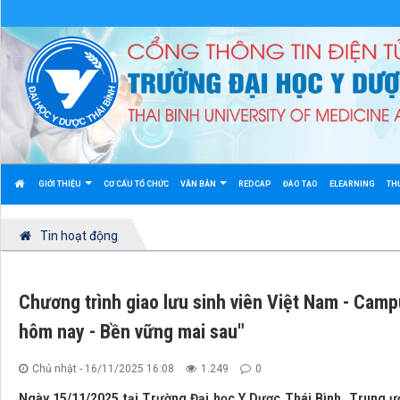
GIỚI THIỆU
CƠ CẤU TỔ CHỨC
VĂN BẢN
REDCAP
ĐÀO TẠO
ELEARNING
TH
Tin hoạt động
Chương trình giao lưu sinh viên Việt Nam - Cam
hôm nay - Bền vững mai sau"
Chủ nhật - 16/11/2025 16:08
1.249
0
Ngày 15/11/2025 tại Trường Đại học Y Dược Thái Bình, Trung 