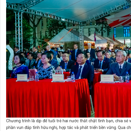
Chương trình là dịp để tuổi trẻ hai nước thắt chặt tình bạn, chia s
phần vun đắp tình hữu nghị, hợp tác và phát triển bền vững. Qua chư