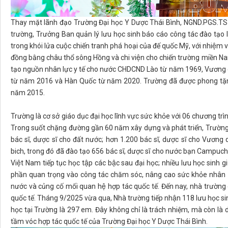
Thay mặt lãnh đạo Trường Đại học Y Dược Thái Bình, NGND.PGS.TS 
trường, Trưởng Ban quản lý lưu học sinh báo cáo công tác đào tạo l
trong khói lửa cuộc chiến tranh phá hoại của đế quốc Mỹ, với nhiệm
đồng bằng châu thổ sông Hồng và chi viện cho chiến trường miề
tạo nguồn nhân lực y tế cho nước CHDCND Lào từ năm 1969, Vươn
từ năm 2016 và Hàn Quốc từ năm 2020. Trường đã được phong tặng da
năm 2015.
Trường là cơ sở giáo dục đại học lĩnh vực sức khỏe với 06 chương tri
Trong suốt chặng đường gần 60 năm xây dựng và phát triển, Trường Đại
bác sĩ, dược sĩ cho đất nước; hơn 1.200 bác sĩ, dược sĩ cho 
bich, trong đó đã đào tạo 656 bác sĩ, dược sĩ cho nước bạn Campuchia
Việt Nam tiếp tục học tập các bậc sau đại học; nhiều lưu học sinh giữ
phần quan trọng vào công tác chăm sóc, nâng cao sức khỏe nhân dân, 
nước và củng cố mối quan hệ hợp tác quốc tế. Đến nay, nhà trườn
quốc tế. Tháng 9/2025 vừa qua, Nhà trường tiếp nhận 118 lưu họ
học tại Trường là 297 em. Đây không chỉ là trách nhiệm, mà còn là
tầm vóc hợp tác quốc tế của Trường Đại học Y Dược Thái Bình.