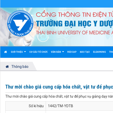
GIỚI THIỆU
CƠ CẤU TỔ CHỨC
VĂN BẢN
REDCAP
ĐÀO TẠO
ELEARNING
TH
Thông báo
Thư mời chào giá cung cấp hóa chất, vật tư để phụ
Thư mời chào giá cung cấp hóa chất, vật tư để phục vụ giảng dạy 
Số kí hiệu
1442/TM-YDTB