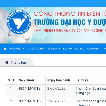
GIỚI THIỆU
CƠ CẤU TỔ CHỨC
VĂN BẢN
REDCAP
ĐÀO TẠO
ELEARNING
TH
Thông báo
STT
Số kí hiệu
Ngày ban hành
Trích yếu
1
886/TM-YDTB
27/07/2026
Thư mời chào giá cu
giảng dạy
2
885/TM-YDTB
27/07/2026
Thư mời chào giá cu
giảng dạy