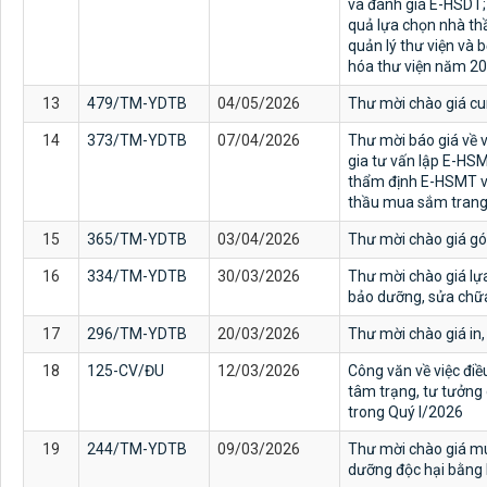
và đánh giá E-HSDT;
quả lựa chọn nhà th
quản lý thư viện và b
hóa thư viện năm 2
13
479/TM-YDTB
04/05/2026
Thư mời chào giá cu
14
373/TM-YDTB
07/04/2026
Thư mời báo giá về v
gia tư vấn lập E-HS
thẩm định E-HSMT và
thầu mua sắm trang
15
365/TM-YDTB
03/04/2026
Thư mời chào giá gói
16
334/TM-YDTB
30/03/2026
Thư mời chào giá lự
bảo dưỡng, sửa chữ
17
296/TM-YDTB
20/03/2026
Thư mời chào giá in,
18
125-CV/ĐU
12/03/2026
Công văn về việc điều
tâm trạng, tư tưởng
trong Quý I/2026
19
244/TM-YDTB
09/03/2026
Thư mời chào giá mu
dưỡng độc hại bằng 