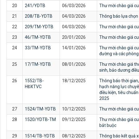
20
241/YDTB
06/03/2026
Thư mời chào giá cu
21
208/TB-YDTB
04/03/2026
Thông báo lựa chọn 
22
209/TM-YDTB
04/03/2026
Thư mời chào giá cu
23
46/TM-YDTB
20/01/2026
Thư mời chào giá cun
24
33/TM-YDTB
14/01/2026
Thư mời chào giá cun
đường và các phòng
25
17/TM-YDTB
08/01/2026
Thư mời chào giá thự 
sinh, bảo dương điề
26
1552/TB-
18/12/2025
Thông báo thời gian,
HĐXTVC
hạch năng lực chuyên
điều kiện, tiêu chuẩ
2025
27
1524/TM-YDTB
10/12/2025
Thư mời chào giá cu
28
1520/YDTB-TM
09/12/2025
Thư mời chào giá cu
bắt buộc
29
1514/TB-YDTB
08/12/2025
Thông báo kết quả x