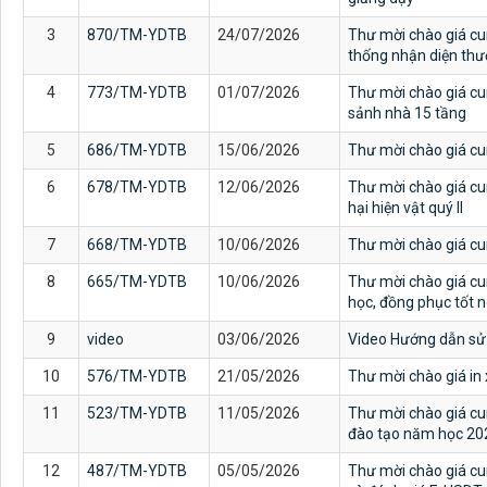
3
870/TM-YDTB
24/07/2026
Thư mời chào giá cu
thống nhận diện thư
4
773/TM-YDTB
01/07/2026
Thư mời chào giá cu
sảnh nhà 15 tầng
5
686/TM-YDTB
15/06/2026
Thư mời chào giá cu
6
678/TM-YDTB
12/06/2026
Thư mời chào giá cu
hại hiện vật quý II
7
668/TM-YDTB
10/06/2026
Thư mời chào giá cun
8
665/TM-YDTB
10/06/2026
Thư mời chào giá cu
học, đồng phục tốt 
9
video
03/06/2026
Video Hướng dẫn sử 
10
576/TM-YDTB
21/05/2026
Thư mời chào giá in
11
523/TM-YDTB
11/05/2026
Thư mời chào giá cu
đào tạo năm học 2
12
487/TM-YDTB
05/05/2026
Thư mời chào giá cu