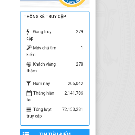
THỐNG KÊ TRUY CẬP
Đang truy
279
cập
Máy chủ tìm
1
kiếm
Khách viếng
278
thăm
Hôm nay
205,042
Tháng hiện
2,141,786
tại
Tổng lượt
72,153,231
truy cập
TIN TIÊU ĐIỂM