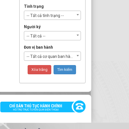
Tình trạng
-- Tất cả tình trạng --
Người ký
-- Tất cả --
Đơn vị ban hành
-- Tất cả cơ quan ban hành --
CHỈ DẪN THỦ TỤC HÀNH CHÍNH
HỖ TRỢ TRỰC TUYẾN QUA ĐIỆN THOẠI