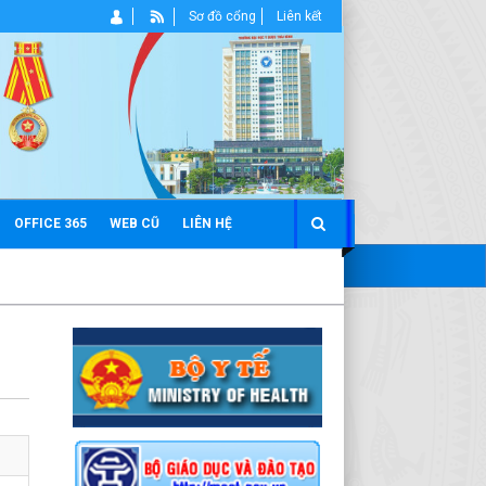
Sơ đồ cổng
Liên kết
OFFICE 365
WEB CŨ
LIÊN HỆ