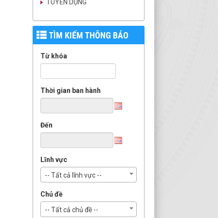
TUYỂN DỤNG
TÌM KIẾM THÔNG BÁO
Từ khóa
Thời gian ban hành
Đến
Lĩnh vực
-- Tất cả lĩnh vực --
Chủ đề
-- Tất cả chủ đề --