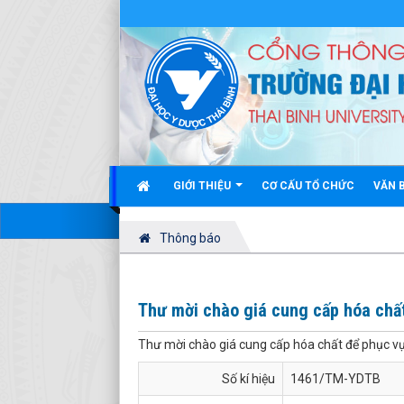
GIỚI THIỆU
CƠ CẤU TỔ CHỨC
VĂN 
Thông báo
Thư mời chào giá cung cấp hóa chất
Thư mời chào giá cung cấp hóa chất để phục v
Số kí hiệu
1461/TM-YDTB