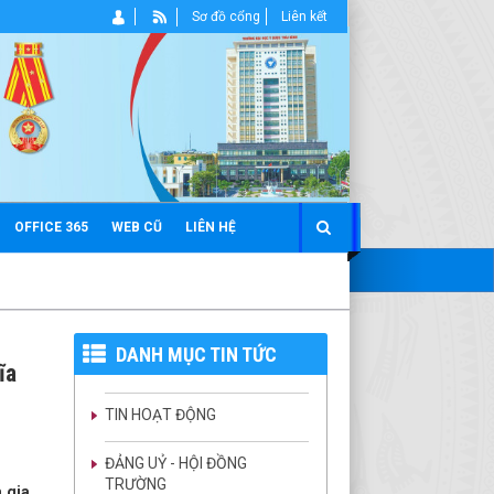
Sơ đồ cổng
Liên kết
OFFICE 365
WEB CŨ
LIÊN HỆ
DANH MỤC TIN TỨC
ĩa
TIN HOẠT ĐỘNG
ĐẢNG UỶ - HỘI ĐỒNG
TRƯỜNG
m gia