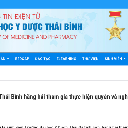
BẢN
REDCAP
ĐÀO TẠO
ELEARNING
THƯ VIỆN
SINH VIÊN
Thái Bình hăng hái tham gia thực hiện quyền và ngh
 tri là sinh viên Trường đại học Y Dược Thái đã tích cực, hăng hái tha