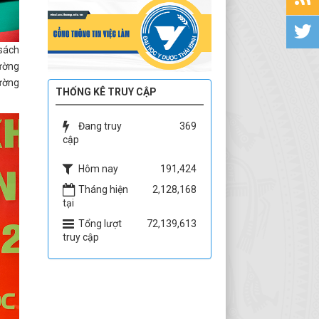
 sách
rường
rường
THỐNG KÊ TRUY CẬP
Đang truy
369
cập
Hôm nay
191,424
Tháng hiện
2,128,168
tại
Tổng lượt
72,139,613
truy cập