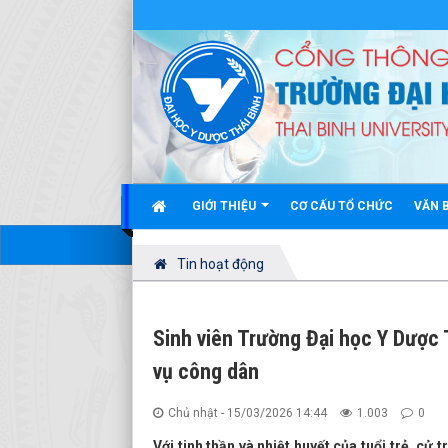
GIỚI THIỆU
CƠ CẤU TỔ CHỨC
VĂN 
Tin hoạt động
Sinh viên Trường Đại học Y Dược 
vụ công dân
Chủ nhật - 15/03/2026 14:44
1.003
0
Với tinh thần và nhiệt huyết của tuổi trẻ, cử