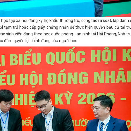
g học tập xa nơi đăng ký hộ khẩu thường trú, công tác rà soát, lập danh
nơi tạm trú hoặc cấp giấy chứng nhận để thực hiện quyền bầu cử tại t
i các sinh viên đang theo học quốc phòng - an ninh tại Hải Phòng; Nhà t
ảo đảm quyền lợi chính đáng của người học.