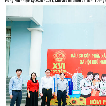
Hưng Yên nhiệm kỳ 2026 - 2031, Khu vực bỏ phiếu số 15 - Trường 