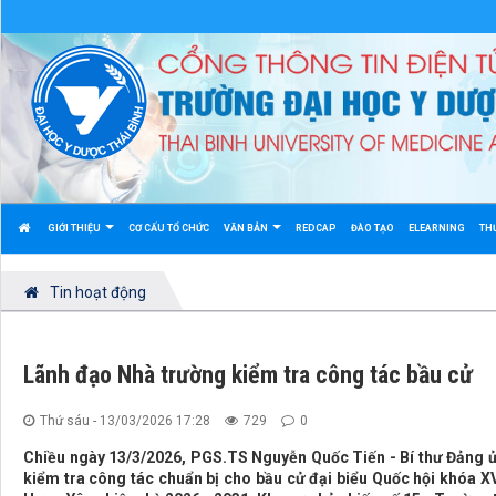
GIỚI THIỆU
CƠ CẤU TỔ CHỨC
VĂN BẢN
REDCAP
ĐÀO TẠO
ELEARNING
TH
Tin hoạt động
Lãnh đạo Nhà trường kiểm tra công tác bầu cử
Thứ sáu - 13/03/2026 17:28
729
0
Chiều ngày 13/3/2026, PGS.TS Nguyễn Quốc Tiến - Bí thư Đảng ủy
kiểm tra công tác chuẩn bị cho bầu cử đại biểu Quốc hội khóa XV