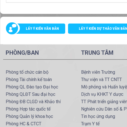
LẤY Ý KIẾN VĂN BẢN
LẤY Ý KIẾN DỰ THẢO VĂN BẢ
PHÒNG/BAN
TRUNG TÂM
Phòng tổ chức cán bộ
Bệnh viên Trường
Phòng Tài chính kế toán
Thư viện và TT CNTT
Phòng QL Đào tạo Đại học
Mô phỏng và Huấn luy
Phòng QLĐT Sau đại học
Dịch vụ KHKT Y dược
Phòng ĐB CLGD và Khảo thí
TT Phát triển giảng viê
Phòng Hợp tác quốc tế
Nghiên cứu Dân số & 
Phòng Quản lý khoa học
Tin học ứng dụng
Phòng HC & CTCT
Trạm Y tế