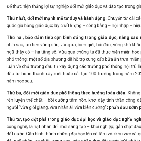
Để thực hiện thắng lợi sự nghiệp đổi mới giáo dục và đào tạo trong g
Thứ nhất, đổi mới mạnh mẽ tư duy và hành động.
Chuyển từ cải các
quốc gia bằng giáo dục; lấy chất lượng – công bằng – hội nhập – hiệu 
Thứ hai, bảo đảm tiếp cận bình đẳng trong giáo dục, nâng cao 
phía sau; ưu tiên vùng sâu, vùng xa, biên giới, hải đảo, vùng khó kh
ngũ thầy cô – hạ tầng số. Vừa qua chúng ta đã thực hiện miễn học 
phổ thông; một số địa phương đã hỗ trợ cung cấp bữa ăn trưa miễn ph
luận về chủ trương đầu tư xây dựng các trường phổ thông nội trú liên
đầu tư hoàn thành xây mới hoặc cải tạo 100 trường trong năm 202
năm học sau.
Thứ ba, đổi mới giáo dục phổ thông theo hướng toàn diện.
Không c
rèn luyện thể chất – bồi dưỡng tâm hồn, khơi dậy tinh thần công dân
người “vừa giỏi giang, vừa nhân ái, vừa kiên cường
”; phấn đấu sớm 
Thứ tư, tạo đột phá trong giáo dục đại học và giáo dục nghề ngh
công nghệ, là hạt nhân đổi mới sáng tạo – khởi nghiệp; gắn chặt đào
đất nước. Cần hình thành những đại học lớn có tầm vóc khu vực và qu
đội ngũ nhân lực chất lượng cao, góp phần đưa đất nước bứt phá t