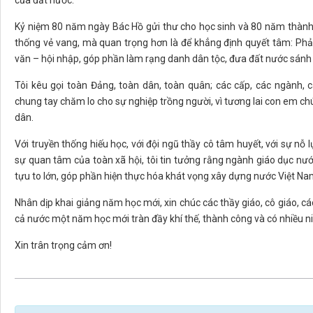
Kỷ niệm 80 năm ngày Bác Hồ gửi thư cho học sinh và 80 năm thành l
thống vẻ vang, mà quan trọng hơn là để khẳng định quyết tâm: Phả
văn – hội nhập, góp phần làm rạng danh dân tộc, đưa đất nước sánh
Tôi kêu gọi toàn Đảng, toàn dân, toàn quân; các cấp, các ngành, 
chung tay chăm lo cho sự nghiệp trồng người, vì tương lai con em ch
dân.
Với truyền thống hiếu học, với đội ngũ thầy cô tâm huyết, với sự nỗ 
sự quan tâm của toàn xã hội, tôi tin tưởng rằng ngành giáo dục nước
tựu to lớn, góp phần hiện thực hóa khát vọng xây dựng nước Việt N
Nhân dịp khai giảng năm học mới, xin chúc các thầy giáo, cô giáo, cá
cả nước một năm học mới tràn đầy khí thế, thành công và có nhiều ni
Xin trân trọng cảm ơn!