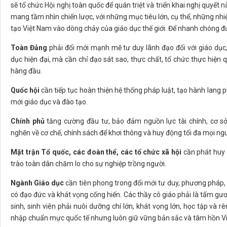
sẽ tổ chức Hội nghị toàn quốc để quán triệt và triển khai nghị quyết 
mang tầm nhìn chiến lược, với những mục tiêu lớn, cụ thể, những nh
tạo Việt Nam vào dòng chảy của giáo dục thế giới. Để nhanh chóng đư
Toàn Đảng
phải đổi mới mạnh mẽ tư duy lãnh đạo đối với giáo dụ
dục hiện đại, mà cần chỉ đạo sát sao, thực chất, tổ chức thực hiện q
hàng đầu.
Quốc hội
cần tiếp tục hoàn thiện hệ thống pháp luật, tạo hành lang ph
mới giáo dục và đào tạo.
Chính phủ
tăng cường đầu tư, bảo đảm nguồn lực tài chính, cơ sở 
nghẽn về cơ chế, chính sách để khơi thông và huy động tối đa mọi ngu
Mặt trận Tổ quốc, các đoàn thể, các tổ chức xã hội
cần phát huy 
trào toàn dân chăm lo cho sự nghiệp trồng người.
Ngành Giáo dục
cần tiên phong trong đổi mới tư duy, phương pháp, q
có đạo đức và khát vọng cống hiến. Các thầy cô giáo phải là tấm g
sinh, sinh viên phải nuôi dưỡng chí lớn, khát vọng lớn, học tập và 
nhập chuẩn mực quốc tế nhưng luôn giữ vững bản sắc và tâm hồn V