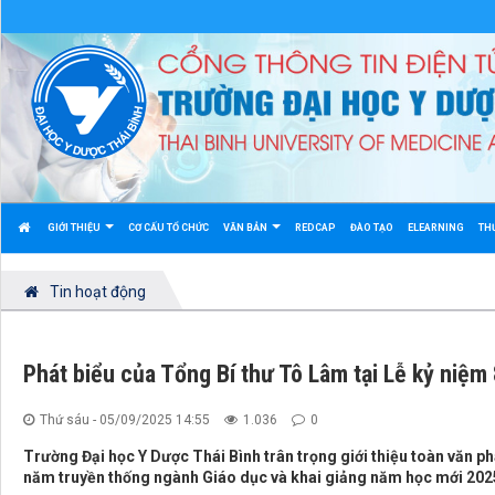
GIỚI THIỆU
CƠ CẤU TỔ CHỨC
VĂN BẢN
REDCAP
ĐÀO TẠO
ELEARNING
TH
Tin hoạt động
Phát biểu của Tổng Bí thư Tô Lâm tại Lễ kỷ niệ
Thứ sáu - 05/09/2025 14:55
1.036
0
Trường Đại học Y Dược Thái Bình trân trọng giới thiệu toàn văn ph
năm truyền thống ngành Giáo dục và khai giảng năm học mới 202