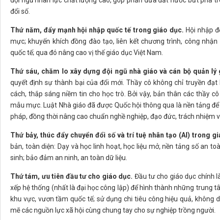
đổi số.
Thứ năm, đẩy mạnh hội nhập quốc tế trong giáo dục.
Hội nhập để
mực; khuyến khích đồng đào tạo, liên kết chương trình, công nhận tí
quốc tế; qua đó nâng cao vị thế giáo dục Việt Nam.
Thứ sáu, chăm lo xây dựng đội ngũ nhà giáo và cán bộ quản lý 
quyết định sự thành bại của đổi mới. Thầy cô không chỉ truyền đạ
cách, thắp sáng niềm tin cho học trò. Bởi vậy, bản thân các thầy 
mẫu mực. Luật Nhà giáo đã được Quốc hội thông qua là nền tảng để 
pháp, đồng thời nâng cao chuẩn nghề nghiệp, đạo đức, trách nhiệm và
Thứ bảy, thúc đẩy chuyển đổi số và trí tuệ nhân tạo (AI) trong g
bản, toàn diện: Dạy và học linh hoạt, học liệu mở, nền tảng số an t
sinh; bảo đảm an ninh, an toàn dữ liệu.
Thứ tám, ưu tiên đầu tư cho giáo dục.
Đầu tư cho giáo dục chính l
xếp hệ thống (nhất là đại học công lập) để hình thành những trung
khu vực, vươn tầm quốc tế; sử dụng chi tiêu công hiệu quả, không 
mẽ các nguồn lực xã hội cùng chung tay cho sự nghiệp trồng người.