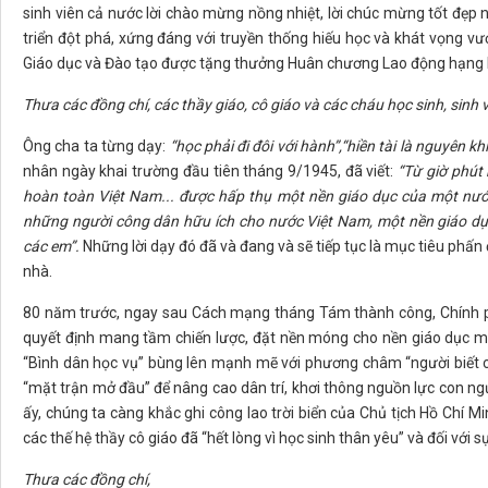
sinh viên cả nước lời chào mừng nồng nhiệt, lời chúc mừng tốt đẹp
triển đột phá, xứng đáng với truyền thống hiếu học và khát vọng 
Giáo dục và Đào tạo được tặng thưởng Huân chương Lao động hạng 
Thưa các đồng chí, các thầy giáo, cô giáo và các cháu học sinh, sinh v
Ông cha ta từng dạy:
“học phải đi đôi với hành”,“hiền tài là nguyên kh
nhân ngày khai trường đầu tiên tháng 9/1945, đã viết:
“Từ giờ phút 
hoàn toàn Việt Nam... được hấp thụ một nền giáo dục của một nướ
những người công dân hữu ích cho nước Việt Nam, một nền giáo dụ
các em”.
Những lời dạy đó đã và đang và sẽ tiếp tục là mục tiêu ph
nhà.
80 năm trước, ngay sau Cách mạng tháng Tám thành công, Chính p
quyết định mang tầm chiến lược, đặt nền móng cho nền giáo dục mớ
“Bình dân học vụ” bùng lên mạnh mẽ với phương châm “người biết 
“mặt trận mở đầu” để nâng cao dân trí, khơi thông nguồn lực con ngư
ấy, chúng ta càng khắc ghi công lao trời biển của Chủ tịch Hồ Chí Mi
các thế hệ thầy cô giáo đã “hết lòng vì học sinh thân yêu” và đối với s
Thưa các đồng chí,