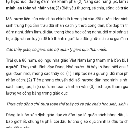
tự học
; nuôi dưỡng đam mê khám phá; (2) Nâng cao năng lực, làm
minh, an toàn và nhân văn
; (3) Biết yêu thương, sẻ chia, sống có
trá
Mỗi bước tiến của các cháu chính là tương lai của đất nước. Học sinh
sinh trung học cần trau dồi nhân cách, ý thức công dân, bồi đắp tri t
dám nghĩ, dám làm, đi đầu trong khoa học công nghệ, đổi mới sáng tạ
học tập và rèn luyện để trở thành người lao động hữu ích cho gia đình 
Các thầy giáo, cô giáo, cán bộ quản lý giáo dục thân mến,
Trải qua 80 năm, đội ngũ nhà giáo Việt Nam lặng thầm mà bền bỉ, h
người”
. Thay mặt lãnh đạo Đảng, Nhà nước, tôi bày tỏ lòng biết ơn sâ
giai đoạn mới, mong các thầy cô: (1) Tiếp tục nêu gương, đổi mới p
nhân cách; (2) Tiên phong chuyển đổi số, hướng dẫn học sinh, sinh
cách sáng tạo, hiệu quả, an toàn và nhân văn; (3) Tích cực tham g
lượng và công bằng trong giáo dục.
Thưa các đồng chí, thưa toàn thể thầy cô và các cháu học sinh, sinh 
Đảng ta luôn xác định giáo dục và đào tạo là quốc sách hàng đầu, l
bao giờ hết, chúng ta phải coi đầu tư cho giáo dục chính là đầu tư 
của đất nước.