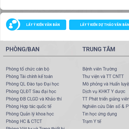
LẤY Ý KIẾN VĂN BẢN
LẤY Ý KIẾN DỰ THẢO VĂN BẢ
PHÒNG/BAN
TRUNG TÂM
Phòng tổ chức cán bộ
Bệnh viên Trường
Phòng Tài chính kế toán
Thư viện và TT CNTT
Phòng QL Đào tạo Đại học
Mô phỏng và Huấn luy
Phòng QLĐT Sau đại học
Dịch vụ KHKT Y dược
Phòng ĐB CLGD và Khảo thí
TT Phát triển giảng viê
Phòng Hợp tác quốc tế
Nghiên cứu Dân số & 
Phòng Quản lý khoa học
Tin học ứng dụng
Phòng HC & CTCT
Trạm Y tế
Phòng Vật tư và Trang thiết bị