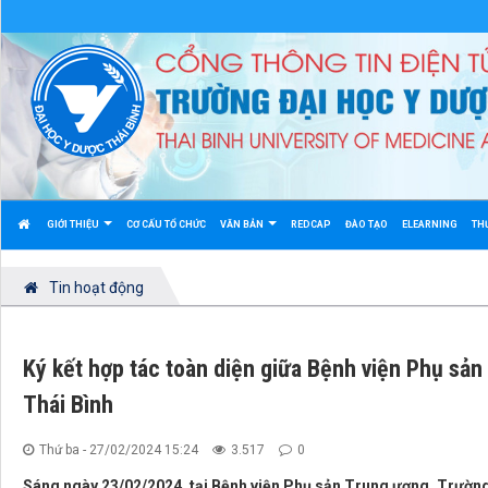
GIỚI THIỆU
CƠ CẤU TỔ CHỨC
VĂN BẢN
REDCAP
ĐÀO TẠO
ELEARNING
TH
Tin hoạt động
Ký kết hợp tác toàn diện giữa Bệnh viện Phụ sả
Thái Bình
Thứ ba - 27/02/2024 15:24
3.517
0
Sáng ngày 23/02/2024, tại Bệnh viện Phụ sản Trung ương, Trường