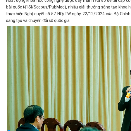
Hoạt động khoa học công nghệ được đẩy mạnh với 85 đề tài cấp cơ 
bài quốc tế ISI/Scopus/PubMed), nhiều giải thưởng sáng tạo khoa 
thực hiện Nghị quyết số 57-NQ/TW ngày 22/12/2024 của Bộ Chính tr
sáng tạo và chuyển đổi số quốc gia.