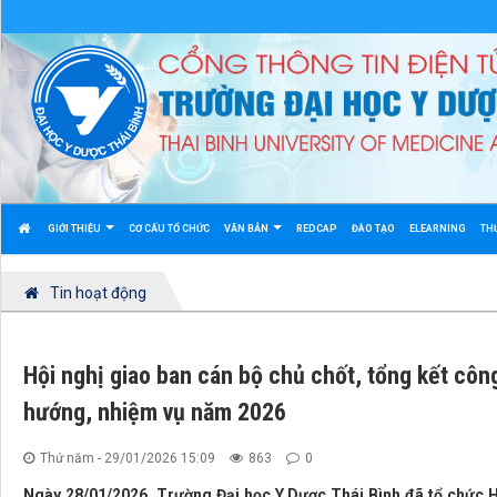
GIỚI THIỆU
CƠ CẤU TỔ CHỨC
VĂN BẢN
REDCAP
ĐÀO TẠO
ELEARNING
TH
Tin hoạt động
Hội nghị giao ban cán bộ chủ chốt, tổng kết côn
hướng, nhiệm vụ năm 2026
Thứ năm - 29/01/2026 15:09
863
0
Ngày 28/01/2026, Trường Đại học Y Dược Thái Bình đã tổ chức Hộ