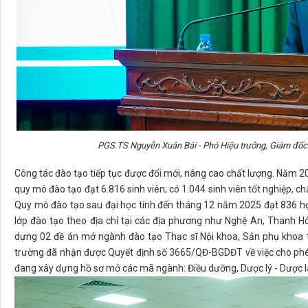
PGS.TS Nguyễn Xuân Bái - Phó Hiệu trưởng, Giám đốc B
Công tác đào tạo tiếp tục được đổi mới, nâng cao chất lượng. Năm 20
quy mô đào tạo đạt 6.816 sinh viên; có 1.044 sinh viên tốt nghiệp, c
Quy mô đào tạo sau đại học tính đến tháng 12 năm 2025 đạt 836 học
lớp đào tạo theo địa chỉ tại các địa phương như Nghệ An, Thanh H
dựng 02 đề án mở ngành đào tạo Thạc sĩ Nội khoa, Sản phụ khoa 
trường đã nhận được Quyết định số 3665/QĐ-BGDĐT về việc cho phép
đang xây dựng hồ sơ mở các mã ngành: Điều dưỡng, Dược lý - Dược lâ