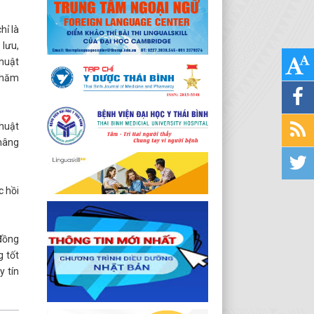
hỉ là
 lưu,
thuật
 chăm
thuật
 nâng
c hồi
 đồng
g tốt
y tín