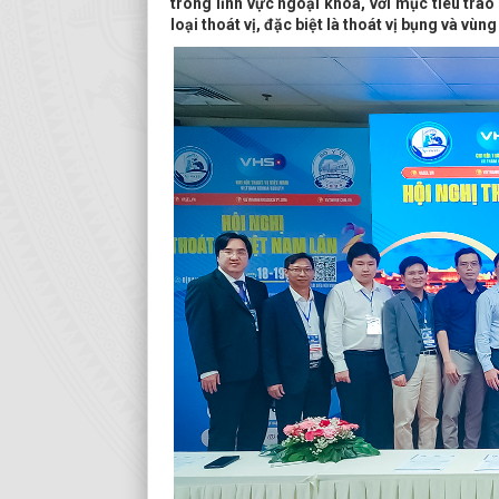
trong lĩnh vực ngoại khoa, với mục tiêu trao
loại thoát vị, đặc biệt là thoát vị bụng và vùn