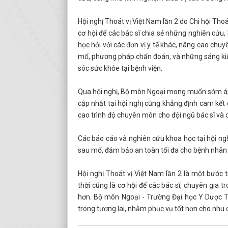
Hội nghị Thoát vị Việt Nam lần 2 do Chi hội Tho
cơ hội để các bác sĩ chia sẻ những nghiên cứu,
học hỏi với các đơn vị y tế khác, nâng cao chuy
mổ, phương pháp chẩn đoán, và những sáng kiến
sóc sức khỏe tại bệnh viện.
Qua hội nghị, Bộ môn Ngoại mong muốn sớm áp d
cập nhật tại hội nghị cũng khẳng định cam kết
cao trình độ chuyên môn cho đội ngũ bác sĩ và
Các báo cáo và nghiên cứu khoa học tại hội ng
sau mổ, đảm bảo an toàn tối đa cho bệnh nhân tr
Hội nghị Thoát vị Việt Nam lần 2 là một bước 
thời cũng là cơ hội để các bác sĩ, chuyên gia
hơn. Bộ môn Ngoại - Trường Đại học Y Dược Th
trong tương lai, nhằm phục vụ tốt hơn cho nhu 