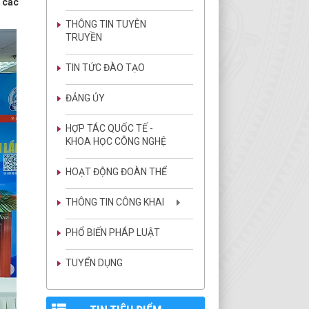
ị các
THÔNG TIN TUYÊN
TRUYỀN
TIN TỨC ĐÀO TẠO
ĐẢNG ỦY
HỢP TÁC QUỐC TẾ -
KHOA HỌC CÔNG NGHỆ
HOẠT ĐỘNG ĐOÀN THỂ
THÔNG TIN CÔNG KHAI
PHỔ BIẾN PHÁP LUẬT
TUYỂN DỤNG