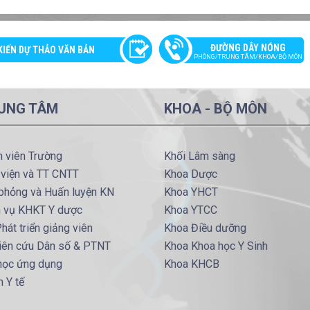
ĐƯỜNG DÂY NÓNG
KIẾN DỰ THẢO VĂN BẢN
PHÒNG/TRUNG TÂM/KHOA/BỘ MÔN
UNG TÂM
KHOA - BỘ MÔN
h viên Trường
Khối Lâm sàng
 viện và TT CNTT
Khoa Dược
phỏng và Huấn luyện KN
Khoa YHCT
h vụ KHKT Y dược
Khoa YTCC
hát triển giảng viên
Khoa Điều dưỡng
iên cứu Dân số & PTNT
Khoa Khoa học Y Sinh
 học ứng dụng
Khoa KHCB
 Y tế