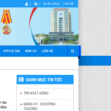
Sơ đồ cổng
Liên kết
OFFICE 365
WEB CŨ
LIÊN HỆ
DANH MỤC TIN TỨC
TIN HOẠT ĐỘNG
m dự
ĐẢNG UỶ - HỘI ĐỒNG
g đầu
TRƯỜNG