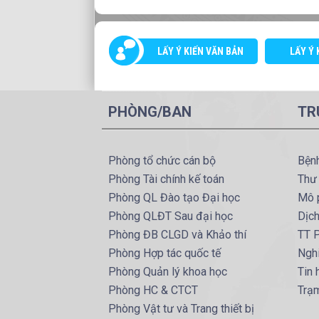
LẤY Ý KIẾN VĂN BẢN
LẤY Ý 
PHÒNG/BAN
TR
Phòng tổ chức cán bộ
Bện
Phòng Tài chính kế toán
Thư
Phòng QL Đào tạo Đại học
Mô 
Phòng QLĐT Sau đại học
Dịc
Phòng ĐB CLGD và Khảo thí
TT P
Phòng Hợp tác quốc tế
Ngh
Phòng Quản lý khoa học
Tin
Phòng HC & CTCT
Trạm
Phòng Vật tư và Trang thiết bị