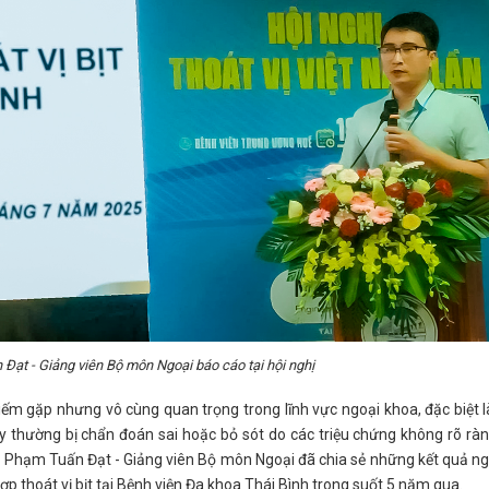
ạt - Giảng viên Bộ môn Ngoại báo cáo tại hội nghị
hiếm gặp nhưng vô cùng quan trọng trong lĩnh vực ngoại khoa, đặc biệt l
y thường bị chẩn đoán sai hoặc bỏ sót do các triệu chứng không rõ rà
S Phạm Tuấn Đạt - Giảng viên Bộ môn Ngoại đã chia sẻ những kết quả n
ợp thoát vị bịt tại Bệnh viện Đa khoa Thái Bình trong suốt 5 năm qua.