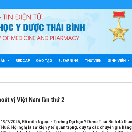
BẢN
REDCAP
ĐÀO TẠO
ELEARNING
THƯ VIỆN
SINH VIÊN
oát vị Việt Nam lần thứ 2
- 19/7/2025, Bộ môn Ngoại - Trường Đại học Y Dược Thái Bình đã tha
ố Huế. Hội nghị là sự kiện y tế quan trọng, quy tụ các chuyên gia hàn