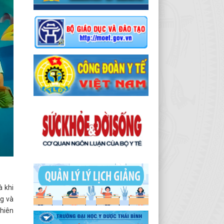
à khi
ng và
ghiên