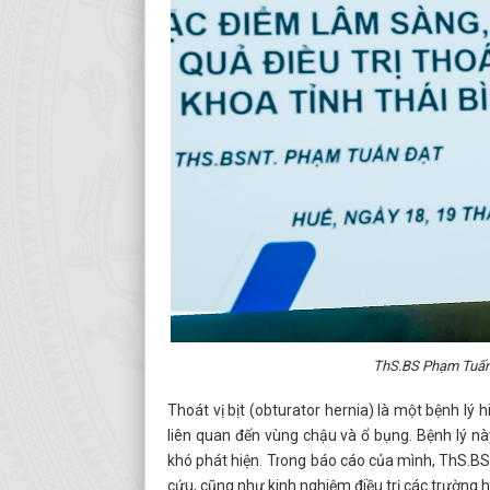
ThS.BS Phạm Tuấn Đ
Thoát vị bịt (obturator hernia) là một bệnh lý 
liên quan đến vùng chậu và ổ bụng. Bệnh lý nà
khó phát hiện. Trong báo cáo của mình, ThS.B
cứu, cũng như kinh nghiệm điều trị các trường h