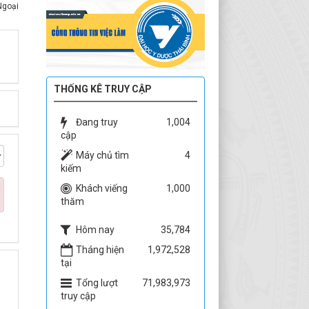
Ngoại
THỐNG KÊ TRUY CẬP
Đang truy
1,004
cập
Máy chủ tìm
4
kiếm
Khách viếng
1,000
thăm
Hôm nay
35,784
Tháng hiện
1,972,528
tại
Tổng lượt
71,983,973
truy cập