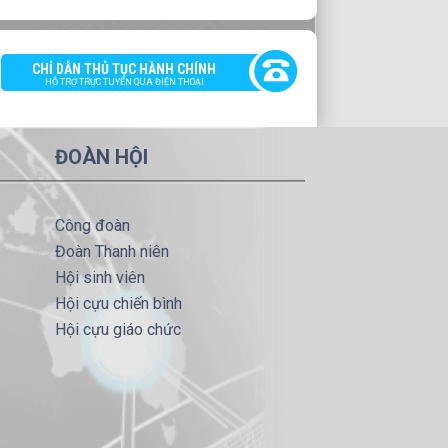
CHỈ DẪN THỦ TỤC HÀNH CHÍNH
HỖ TRỢ TRỰC TUYẾN QUA ĐIỆN THOẠI
ĐOÀN HỘI
Công đoàn
Đoàn Thanh niên
Hội sinh viên
Hội cựu chiến bình
Hội cựu giáo chức