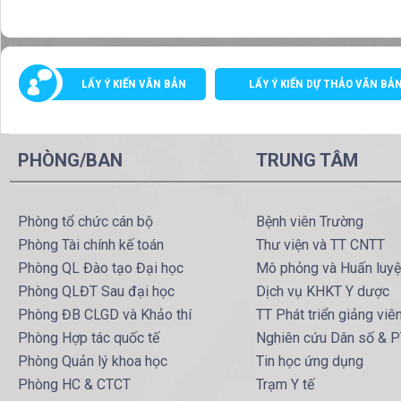
LẤY Ý KIẾN VĂN BẢN
LẤY Ý KIẾN DỰ THẢO VĂN BẢ
PHÒNG/BAN
TRUNG TÂM
Phòng tổ chức cán bộ
Bệnh viên Trường
Phòng Tài chính kế toán
Thư viện và TT CNTT
Phòng QL Đào tạo Đại học
Mô phỏng và Huấn luy
Phòng QLĐT Sau đại học
Dịch vụ KHKT Y dược
Phòng ĐB CLGD và Khảo thí
TT Phát triển giảng viê
Phòng Hợp tác quốc tế
Nghiên cứu Dân số & 
Phòng Quản lý khoa học
Tin học ứng dụng
Phòng HC & CTCT
Trạm Y tế