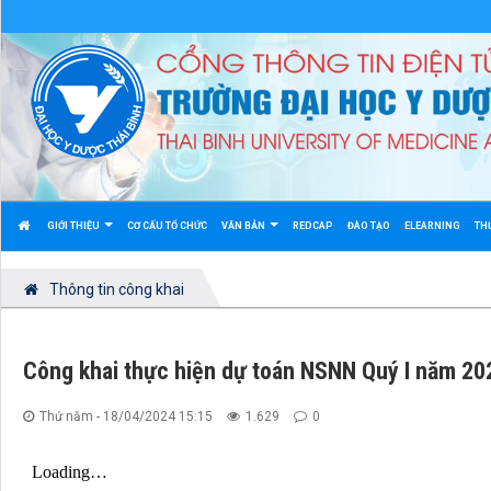
GIỚI THIỆU
CƠ CẤU TỔ CHỨC
VĂN BẢN
REDCAP
ĐÀO TẠO
ELEARNING
TH
Thông tin công khai
Công khai thực hiện dự toán NSNN Quý I năm 20
Thứ năm - 18/04/2024 15:15
1.629
0