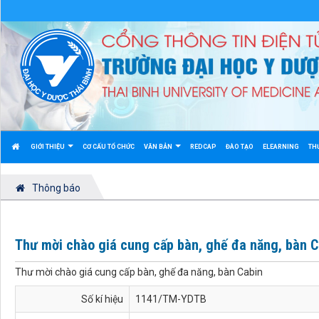
GIỚI THIỆU
CƠ CẤU TỔ CHỨC
VĂN BẢN
REDCAP
ĐÀO TẠO
ELEARNING
TH
Thông báo
Thư mời chào giá cung cấp bàn, ghế đa năng, bàn C
Thư mời chào giá cung cấp bàn, ghế đa năng, bàn Cabin
Số kí hiệu
1141/TM-YDTB