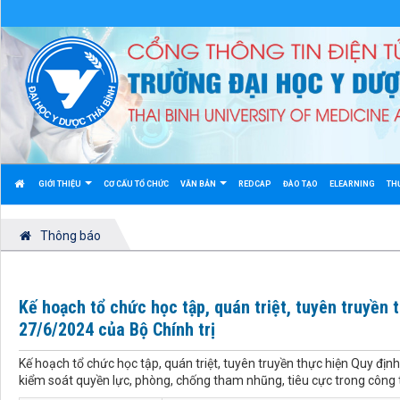
GIỚI THIỆU
CƠ CẤU TỔ CHỨC
VĂN BẢN
REDCAP
ĐÀO TẠO
ELEARNING
TH
Thông báo
Kế hoạch tổ chức học tập, quán triệt, tuyên truyền
27/6/2024 của Bộ Chính trị
Kế hoạch tổ chức học tập, quán triệt, tuyên truyền thực hiện Quy đị
kiểm soát quyền lực, phòng, chống tham nhũng, tiêu cực trong công 