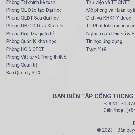
Phòng Tài chính kế toán
Thư viện và TT CNTT
Phòng QL Đào tạo Đại học
Mô phỏng và Huấn luy
Phòng QLĐT Sau đại học
Dịch vụ KHKT Y dược
Phòng ĐB CLGD và Khảo thí
TT Phát triển giảng viê
Phòng Hợp tác quốc tế
Nghiên cứu Dân số & 
Phòng Quản lý khoa học
Tin học ứng dụng
Phòng HC & CTCT
Trạm Y tế
Phòng Vật tư và Trang thiết bị
Phòng Quản trị
Ban Quản lý KTX
BAN BIÊN TẬP CỔNG THÔNG T
Địa chỉ: Số 37
Điện thoại: (+
E
© 2023 - Bản quyề