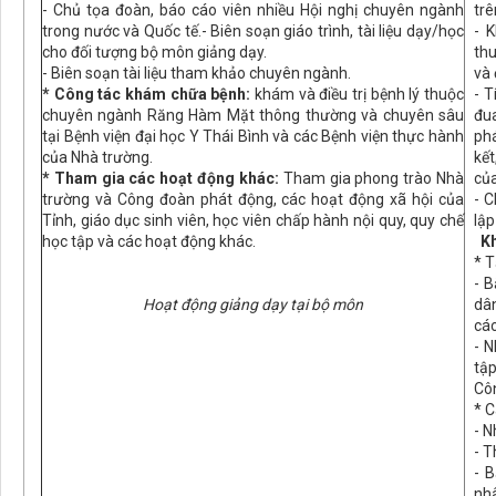
- Chủ tọa đoàn, báo cáo viên nhiều Hội nghị chuyên ngành
trê
trong nước và Quốc tế.- Biên soạn giáo trình, tài liệu dạy/học
- 
cho đối tượng bộ môn giảng dạy.
th
- Biên soạn tài liệu tham khảo chuyên ngành.
và 
* Công tác khám chữa bệnh:
khám và điều trị bệnh lý thuộc
- T
chuyên ngành Răng Hàm Mặt thông thường và chuyên sâu
đu
tại Bệnh viện đại học Y Thái Bình và các Bệnh viện thực hành
ph
của Nhà trường.
kết
* Tham gia các hoạt động khác:
Tham gia phong trào Nhà
của
trường và Công đoàn phát động, các hoạt động xã hội của
- C
Tỉnh, giáo dục sinh viên, học viên chấp hành nội quy, quy chế
lậ
học tập và các hoạt động khác.
Kh
* T
- B
Hoạt động giảng dạy tại bộ môn
dâ
các
- N
tập
Cô
* C
- N
- T
- 
nhâ