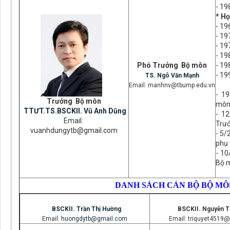
- 19
* Họ
- 19
- 19
- 19
- 19
Phó Trưởng Bộ môn
- 19
- 19
TS. Ngô Văn Mạnh
+
Email: manhnv@tbump.edu.vn
- 1
Trưởng Bộ môn
mô
TTƯT.TS.BSCKII. Vũ Anh Dũng
- 1
Email:
Trưở
vuanhdungytb@gmail.com
- 5/
phụ 
- 10
Bộ 
DANH SÁCH CÁN BỘ BỘ MÔN
BSCKII. Trần Thị Hường
BSCKII. Nguyễn Tr
Email:
huongdytb@gmail.com
Email: triquyet4519