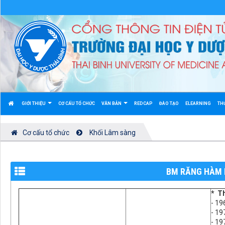
GIỚI THIỆU
CƠ CẤU TỔ CHỨC
VĂN BẢN
REDCAP
ĐÀO TẠO
ELEARNING
TH
Cơ cấu tổ chức
Khối Lâm sàng
BM RĂNG HÀM
*
Th
- 19
- 19
- 19