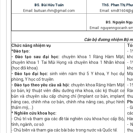
BS. Bùi Hữu Tuấn
ThS. Phan Thị Ph
Email: buituan.rhm@gmail.com
Email: smdt1604@g
BS. Nguyễn Ngọ
Email: nguyenngocanh.s
Cán bộ đương nhiệm Bộ 
Chức năng nhiệm vụ
Tó
*Đào tạo:
- 1
- Đào tạo sau đại học:
chuyên khoa 1 Răng Hàm Mặt;
kh
chuyên khoa 1 Tai Mũi Họng và chuyên khoa 1 Nhãn khoa
- 1
(học đối khoa).
kh
- Đào tạo đại học:
sinh viên năm thứ 5 Y khoa, Y học dự
Mặ
phòng, Y học cổ truyền.
hư
- Đào tạo theo yêu cầu xã hội:
chuyên khoa Răng Hàm Mặt
- 1
cơ bản, kỹ thuật viên điều dưỡng nha khoa, các kỹ thuật cơ
Ră
bản và chuyên sâu cấp chứng chỉ (Implant cơ bản, implant
thu
nâng cao, chỉnh nha cơ bản, chỉnh nha nâng cao, phục hình
Phư
thẩm mỹ,…)
- 
* Nghiên cứu khoa học:
cá
- Chủ trì và tham gia các đề tài nghiên cứu khoa học cấp Bộ,
Hà
tỉnh, ngành, cơ sở.
- 
- Chủ biên và tham gia các bài báo trong nước và Quốc tế.
thu