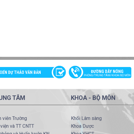
ĐƯỜNG DÂY NÓNG
KIẾN DỰ THẢO VĂN BẢN
PHÒNG/TRUNG TÂM/KHOA/BỘ MÔN
UNG TÂM
KHOA - BỘ MÔN
h viên Trường
Khối Lâm sàng
 viện và TT CNTT
Khoa Dược
phỏng và Huấn luyện KN
Khoa YHCT