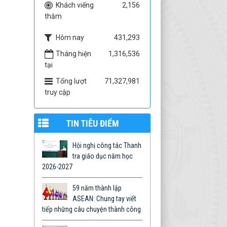
Khách viếng
2,156
thăm
Hôm nay
431,293
Tháng hiện
1,316,536
tại
Tổng lượt
71,327,981
truy cập
TIN TIÊU ĐIỂM
Hội nghị công tác Thanh
tra giáo dục năm học
2026-2027
59 năm thành lập
ASEAN: Chung tay viết
tiếp những câu chuyện thành công