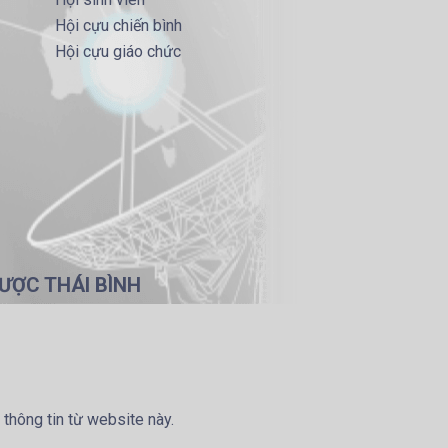
Hội cựu chiến bình
Hội cựu giáo chức
ƯỢC THÁI BÌNH
 thông tin từ website này.