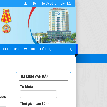
Sơ đồ cổng
Liên kết
OFFICE 365
WEB CŨ
LIÊN HỆ
TÌM KIẾM VĂN BẢN
Từ khóa
 toàn
Thời gian ban hành