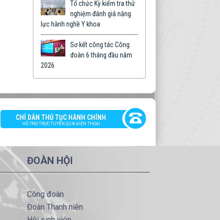
Tổ chức Kỳ kiểm tra thử
nghiệm đánh giá năng
lực hành nghề Y khoa
Sơ kết công tác Công
đoàn 6 tháng đầu năm
2026
CHỈ DẪN THỦ TỤC HÀNH CHÍNH
HỖ TRỢ TRỰC TUYẾN QUA ĐIỆN THOẠI
ĐOÀN HỘI
Công đoàn
Đoàn Thanh niên
Hội sinh viên