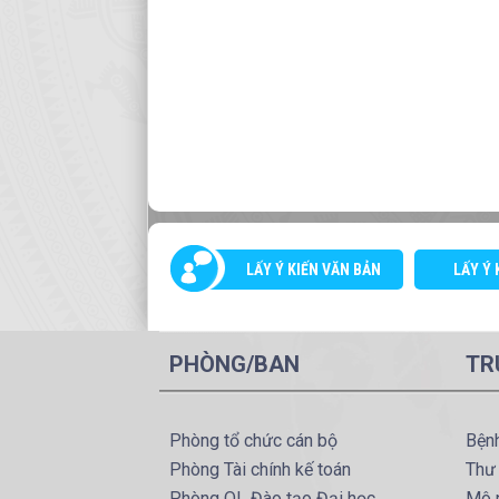
LẤY Ý KIẾN VĂN BẢN
LẤY Ý 
PHÒNG/BAN
TR
Phòng tổ chức cán bộ
Bện
Phòng Tài chính kế toán
Thư
Phòng QL Đào tạo Đại học
Mô 