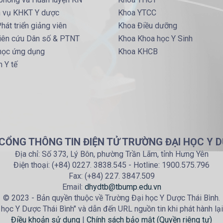
h vụ KHKT Y dược
Khoa YTCC
hát triển giảng viên
Khoa Điều dưỡng
iên cứu Dân số & PTNT
Khoa Khoa học Y Sinh
 học ứng dụng
Khoa KHCB
 Y tế
 CỔNG THÔNG TIN ĐIỆN TỬ TRƯỜNG ĐẠI HỌC Y D
Địa chỉ: Số 373, Lý Bôn, phường Trần Lãm, tỉnh Hưng Yên
Điện thoại: (+84) 0227. 3838.545 - Hotline: 1900.575.796
Fax: (+84) 227. 3847.509
Email:
dhydtb@tbump.edu.vn
© 2023 - Bản quyền thuộc về Trường Đại học Y Dược Thái Bình.
học Y Dược Thái Bình" và dẫn đến URL nguồn tin khi phát hành lại
Điều khoản sử dụng
|
Chính sách bảo mật (Quyền riêng tư)