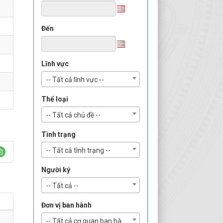
Đến
Lĩnh vực
-- Tất cả lĩnh vực --
Thể loại
-- Tất cả chủ đề --
Tình trạng
-- Tất cả tình trạng --
Người ký
-- Tất cả --
Đơn vị ban hành
-- Tất cả cơ quan ban hành --