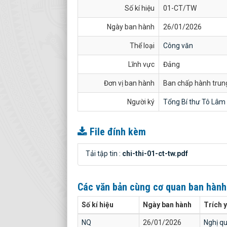
Số kí hiệu
01-CT/TW
Ngày ban hành
26/01/2026
Thể loại
Công văn
Lĩnh vực
Đảng
Đơn vị ban hành
Ban chấp hành trun
Người ký
Tổng Bí thư Tô Lâm
File đính kèm
Tải tập tin :
chi-thi-01-ct-tw.pdf
Các văn bản cùng cơ quan ban hàn
Số kí hiệu
Ngày ban hành
Trích 
NQ
26/01/2026
Nghị qu