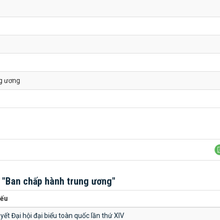
g ương
h
"Ban chấp hành trung ương"
yếu
yết Đại hội đại biểu toàn quốc lần thứ XIV