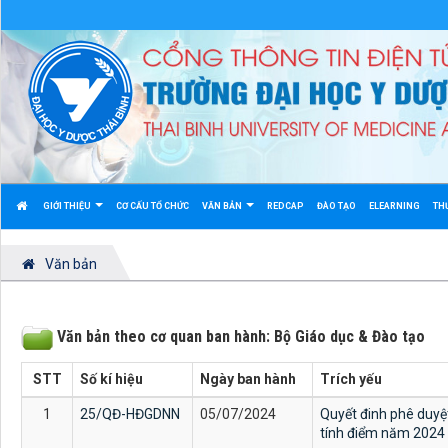
GIỚI THIỆU
CƠ CẤU TỔ CHỨC
VĂN BẢN
REDCAP
ĐÀO TẠO
ELEARNING
TH
Văn bản
Văn bản theo cơ quan ban hành: Bộ Giáo dục & Đào tạo
STT
Số kí hiệu
Ngày ban hành
Trích yếu
1
25/QĐ-HĐGDNN
05/07/2024
Quyết đinh phê duyệ
tính điểm năm 2024