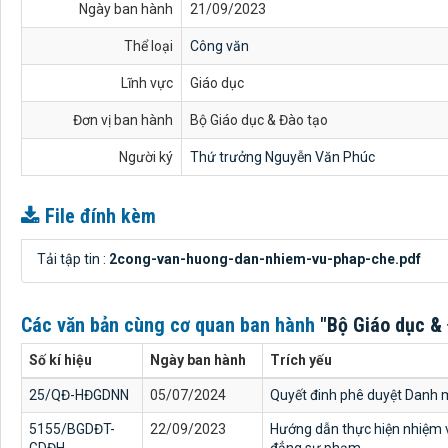
Ngày ban hành
21/09/2023
Thể loại
Công văn
Lĩnh vực
Giáo dục
Đơn vị ban hành
Bộ Giáo dục & Đào tạo
Người ký
Thứ trưởng Nguyễn Văn Phúc
File đính kèm
Tải tập tin :
2cong-van-huong-dan-nhiem-vu-phap-che.pdf
Các văn bản cùng cơ quan ban hành
"Bộ Giáo dục & 
Số kí hiệu
Ngày ban hành
Trích yếu
25/QĐ-HĐGDNN
05/07/2024
Quyết đinh phê duyệt Danh 
5155/BGDĐT-
22/09/2023
Hướng dẫn thực hiện nhiệm v