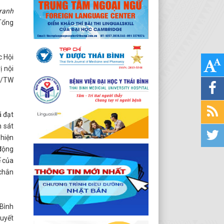
tranh
Tổng
c Hội
ị nội
Đ/TW
ã đạt
m sát
 hiện
 động
ế của
 chắn
 Bình
quyết