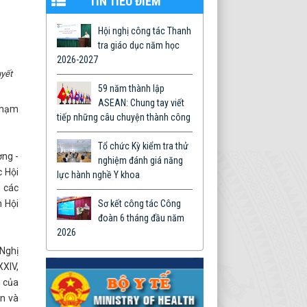
TIN TIÊU ĐIỂM
Hội nghị công tác Thanh
tra giáo dục năm học
2026-2027
uyết
59 năm thành lập
ASEAN: Chung tay viết
 Phạm
tiếp những câu chuyện thành công
Tổ chức Kỳ kiểm tra thử
ờng -
nghiệm đánh giá năng
 Hội
lực hành nghề Y khoa
) các
h Hội
Sơ kết công tác Công
đoàn 6 tháng đầu năm
2026
 Nghị
XXIV,
n của
ân và