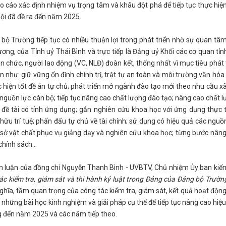
áo cáo xác định nhiệm vụ trọng tâm và khâu đột phá để tiếp tục thực hiệ
hội đã đề ra đến năm 2025.
rường tiếp tục có nhiều thuận lợi trong phát triển nhờ sự quan tâm,
ơng, của Tỉnh uỷ Thái Bình và trực tiếp là Đảng uỷ Khối các cơ quan tỉn
n chức, người lao động (VC, NLĐ) đoàn kết, thống nhất vì mục tiêu phát 
 như: giữ vững ổn định chính trị, trật tự an toàn và môi trường văn hóa
 hiện tốt đề án tự chủ; phát triển mở ngành đào tạo mới theo nhu cầu xã
nguồn lực cán bộ; tiếp tục nâng cao chất lượng đào tạo; nâng cao chất 
 đề tài có tính ứng dụng; gắn nghiên cứu khoa học với ứng dụng thực 
ữu trí tuệ; phấn đấu tự chủ về tài chính; sử dụng có hiệu quả các nguồ
cơ sở vật chất phục vụ giảng dạy và nghiên cứu khoa học; từng bước nân
 chính sách…
 luận của đồng chí Nguyễn Thanh Bình - UVBTV, Chủ nhiệm Ủy ban kiể
ác kiểm tra, giám sát và thi hành kỷ luật trong Đảng của Đảng bộ Trườn
ghĩa, tầm quan trọng của công tác kiểm tra, giám sát, kết quả hoạt độn
những bài học kinh nghiệm và giải pháp cụ thể để tiếp tục nâng cao hiệ
g đến năm 2025 và các năm tiếp theo.