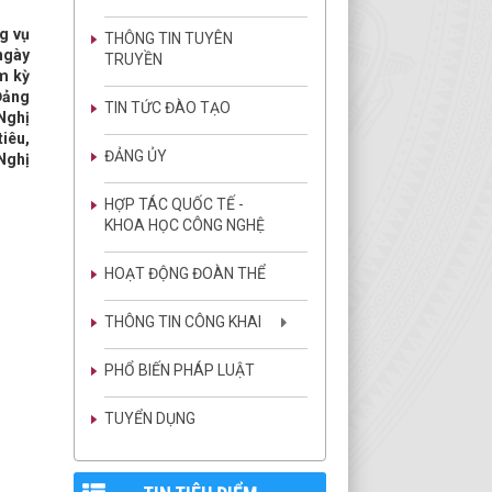
g vụ
THÔNG TIN TUYÊN
 ngày
TRUYỀN
m kỳ
 Đảng
TIN TỨC ĐÀO TẠO
 Nghị
tiêu,
ĐẢNG ỦY
Nghị
HỢP TÁC QUỐC TẾ -
KHOA HỌC CÔNG NGHỆ
HOẠT ĐỘNG ĐOÀN THỂ
THÔNG TIN CÔNG KHAI
PHỔ BIẾN PHÁP LUẬT
TUYỂN DỤNG