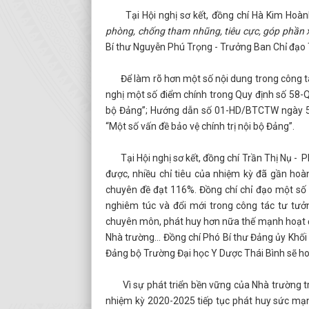
Tại Hội nghị sơ kết, đồng chí Hà Kim Hoành
phòng, chống tham nhũng, tiêu cực, góp phần
Bí thư Nguyễn Phú Trọng - Trưởng Ban Chỉ đạo
Để làm rõ hơn một số nội dung trong công tác b
nghị một số điểm chính trong Quy định số 58-Q
bộ Đảng”; Hướng dẫn số 01-HD/BTCTW ngày 5
“Một số vấn đề bảo vệ chính trị nội bộ Đảng”.
Tại Hội nghị sơ kết, đồng chí Trần Thị Nụ - P
được, nhiều chỉ tiêu của nhiệm kỳ đã gần hoàn
chuyên đề đạt 116%. Đồng chí chỉ đạo một số n
nghiêm túc và đổi mới trong công tác tư tưởn
chuyên môn, phát huy hơn nữa thế mạnh hoạt độ
Nhà trường... Đồng chí Phó Bí thư Đảng ủy Khối
Đảng bộ Trường Đại học Y Dược Thái Bình sẽ hoà
Vì sự phát triển bền vững của Nhà trường tro
nhiệm kỳ 2020-2025 tiếp tục phát huy sức mạn