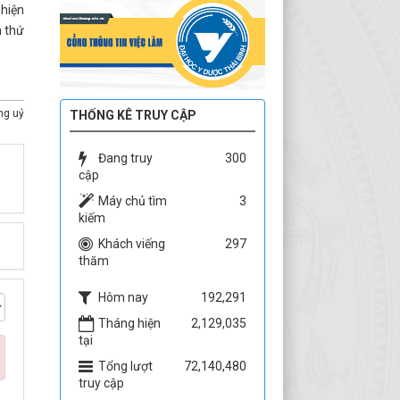
 hiện
n thứ
ng uỷ
THỐNG KÊ TRUY CẬP
Đang truy
300
cập
Máy chủ tìm
3
kiếm
Khách viếng
297
thăm
Hôm nay
192,291
Tháng hiện
2,129,035
tại
Tổng lượt
72,140,480
truy cập