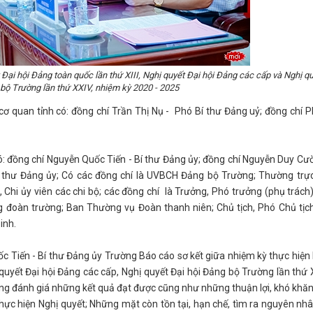
 Đại hội Đảng toàn quốc lần thứ XIII, Nghị quyết Đại hội Đảng các cấp và Nghị q
bộ Trường lần thứ XXIV, nhiệm kỳ 2020 - 2025
ơ quan tỉnh có: đồng chí Trần Thị Nụ - Phó Bí thư Đảng uỷ; đồng chí
đồng chí Nguyễn Quốc Tiến - Bí thư Đảng ủy; đồng chí Nguyễn Duy Cư
 thư Đảng ủy; Có các đồng chí là UVBCH Đảng bộ Trường; Thường trực
, Chi ủy viên các chi bộ; các đồng chí là Trưởng, Phó trưởng (phụ trách
 đoàn trường; Ban Thường vụ Đoàn thanh niên; Chủ tịch, Phó Chủ tịc
inh.
iến - Bí thư Đảng ủy Trường Báo cáo sơ kết giữa nhiệm kỳ thực hiện
 quyết Đại hội Đảng các cấp, Nghị quyết Đại hội Đảng bộ Trường lần thứ 
ung đánh giá những kết quả đạt được cũng như những thuận lợi, khó khă
 thực hiện Nghị quyết; Những mặt còn tồn tại, hạn chế, tìm ra nguyên nh