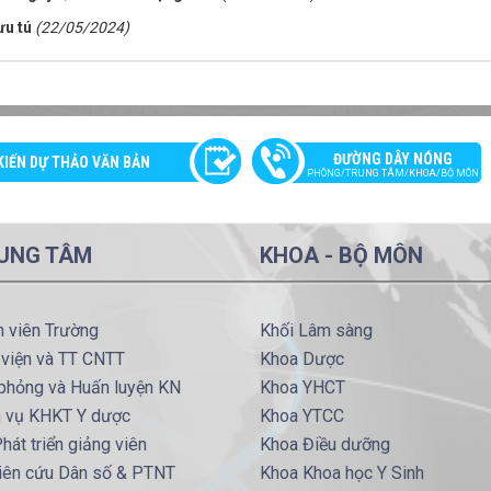
ưu tú
(22/05/2024)
ĐƯỜNG DÂY NÓNG
KIẾN DỰ THẢO VĂN BẢN
PHÒNG/TRUNG TÂM/KHOA/BỘ MÔN
UNG TÂM
KHOA - BỘ MÔN
h viên Trường
Khối Lâm sàng
 viện và TT CNTT
Khoa Dược
phỏng và Huấn luyện KN
Khoa YHCT
h vụ KHKT Y dược
Khoa YTCC
hát triển giảng viên
Khoa Điều dưỡng
iên cứu Dân số & PTNT
Khoa Khoa học Y Sinh