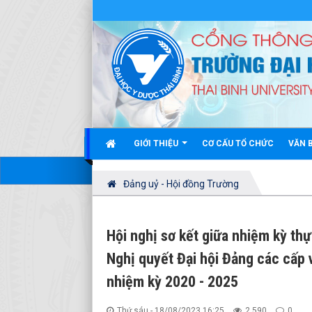
GIỚI THIỆU
CƠ CẤU TỔ CHỨC
VĂN 
Đảng uỷ - Hội đồng Trường
Hội nghị sơ kết giữa nhiệm kỳ thự
Nghị quyết Đại hội Đảng các cấp 
nhiệm kỳ 2020 - 2025
Thứ sáu - 18/08/2023 16:25
2.590
0