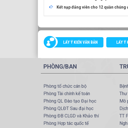
Kết nạp đảng viên cho 12 quần chúng 
LẤY Ý KIẾN VĂN BẢN
LẤY Ý 
PHÒNG/BAN
TR
Phòng tổ chức cán bộ
Bện
Phòng Tài chính kế toán
Thư
Phòng QL Đào tạo Đại học
Mô 
Phòng QLĐT Sau đại học
Dịc
Phòng ĐB CLGD và Khảo thí
TT P
Phòng Hợp tác quốc tế
Ngh