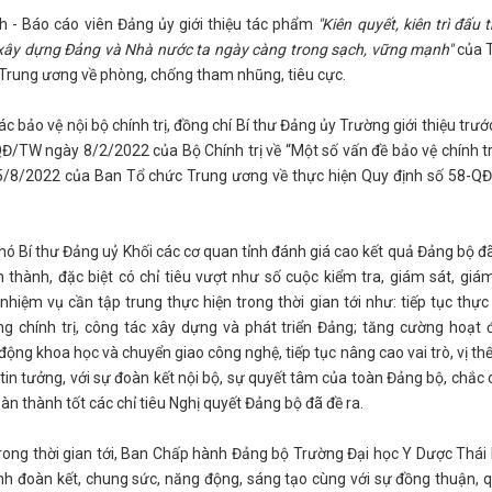
 - Báo cáo viên Đảng ủy giới thiệu tác phẩm
"Kiên quyết, kiên trì đấu 
 xây dựng Đảng và Nhà nước ta ngày càng trong sạch, vững mạnh"
của 
 Trung ương về phòng, chống tham nhũng, tiêu cực.
ảo vệ nội bộ chính trị, đồng chí Bí thư Đảng ủy Trường giới thiệu trướ
Đ/TW ngày 8/2/2022 của Bộ Chính trị về “Một số vấn đề bảo vệ chính tr
/8/2022 của Ban Tổ chức Trung ương về thực hiện Quy định số 58-Q
hó Bí thư Đảng uỷ Khối các cơ quan tỉnh đánh giá cao kết quả Đảng bộ đ
 thành, đặc biệt có chỉ tiêu vượt như số cuộc kiểm tra, giám sát, giá
hiệm vụ cần tập trung thực hiện trong thời gian tới như: tiếp tục thực
g chính trị, công tác xây dựng và phát triển Đảng; tăng cường hoạt
ng khoa học và chuyển giao công nghệ, tiếp tục nâng cao vai trò, vị th
 tin tưởng, với sự đoàn kết nội bộ, sự quyết tâm của toàn Đảng bộ, chắc
n thành tốt các chỉ tiêu Nghị quyết Đảng bộ đã đề ra.
ng thời gian tới, Ban Chấp hành Đảng bộ Trường Đại học Y Dược Thái
h đoàn kết, chung sức, năng động, sáng tạo cùng với sự đồng thuận, 