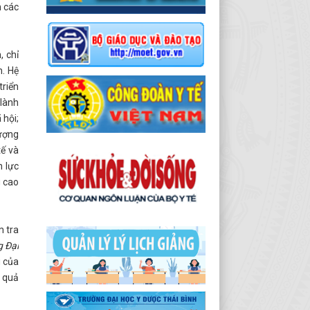
n các
 chỉ
h. Hệ
triển
 lành
 hội;
lượng
tế và
n lực
g cao
m tra
g Đại
g của
u quả