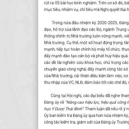
rút ra 05 bài học kinh nghiệm. Trên cơ sở đó, b
mục tiêu, nhiệm vụ, chỉ tiêu mà Nghị quyết Đại 
Trong nửa đầu nhiệm kỳ 2020-2025, Đảng bộ T
đạo, hỗ trợ của lãnh đạo các Bộ, ngành Trung ư
thống chính trị Nhà trường luôn vững mạnh, viê
Nhà trường. Cụ thể, một số hoạt động trọng tâm
mạnh; tiếp tục hoàn chỉnh bộ máy tổ chức; thực
đẩy mạnh đào tạo cán bộ và phát huy hiệu quả 
các đề tài nghiên cứu khoa học, chú trọng các
chuyển giao công nghệ; đẩy mạnh công tác sở h
của Nhà trường; cải thiện điều kiện làm việc, 
thu nhập của VC, NLĐ; đảm bảo tốt các chế độ,
Cũng tại Hội nghị, các đại biểu đã nghe tham
Đảng ủy về
“Nâng cao hiệu lực, hiệu quả công t
học Y Dược Thái Bình”
. Tham luận đã nêu rõ ý n
Ủy ban kiểm tra Đảng ủy qua hơn nửa nhiệm kỳ, 
công tác kiểm tra, giám sát của Đảng ủy Trườn