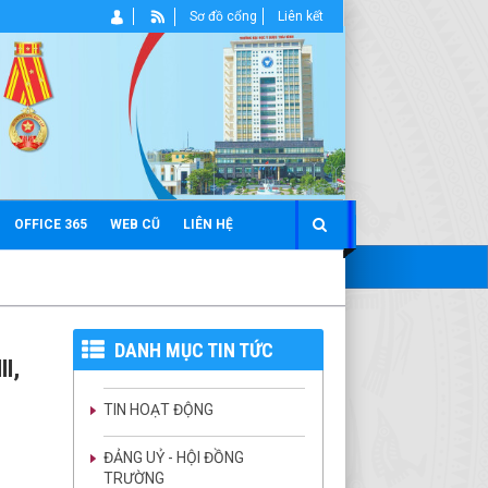
Sơ đồ cổng
Liên kết
OFFICE 365
WEB CŨ
LIÊN HỆ
DANH MỤC TIN TỨC
II,
TIN HOẠT ĐỘNG
ĐẢNG UỶ - HỘI ĐỒNG
TRƯỜNG