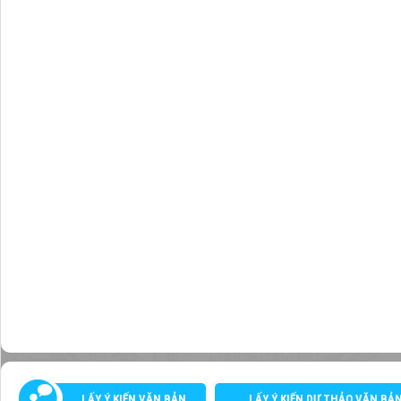
LẤY Ý KIẾN VĂN BẢN
LẤY Ý KIẾN DỰ THẢO VĂN BẢ