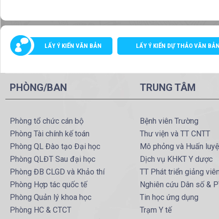
LẤY Ý KIẾN VĂN BẢN
LẤY Ý KIẾN DỰ THẢO VĂN BẢ
PHÒNG/BAN
TRUNG TÂM
Phòng tổ chức cán bộ
Bệnh viên Trường
Phòng Tài chính kế toán
Thư viện và TT CNTT
Phòng QL Đào tạo Đại học
Mô phỏng và Huấn luy
Phòng QLĐT Sau đại học
Dịch vụ KHKT Y dược
Phòng ĐB CLGD và Khảo thí
TT Phát triển giảng viê
Phòng Hợp tác quốc tế
Nghiên cứu Dân số & 
Phòng Quản lý khoa học
Tin học ứng dụng
Phòng HC & CTCT
Trạm Y tế