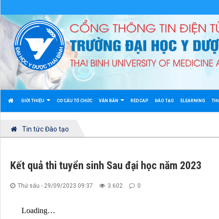
GIỚI THIỆU
CƠ CẤU TỔ CHỨC
VĂN BẢN
REDCAP
ĐÀO TẠO
ELEARNING
TH
Tin tức Đào tạo
Kết quả thi tuyển sinh Sau đại học năm 2023
Thứ sáu - 29/09/2023 09:37
3.602
0