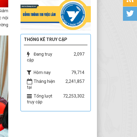
 Giám
c nội
rường
THỐNG KÊ TRUY CẬP
Đang truy
2,097
cập
Hôm nay
79,714
Tháng hiện
2,241,857
tại
Tổng lượt
72,253,302
truy cập