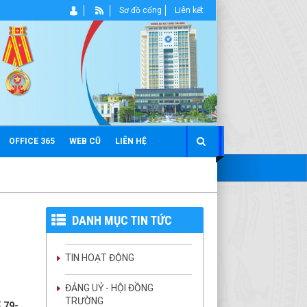
Sơ đồ cổng
Liên kết
OFFICE 365
WEB CŨ
LIÊN HỆ
DANH MỤC TIN TỨC
TIN HOẠT ĐỘNG
ĐẢNG UỶ - HỘI ĐỒNG
TRƯỜNG
 79-