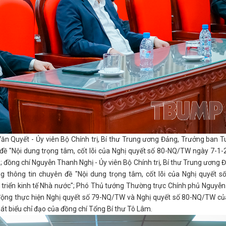
 Văn Quyết - Ủy viên Bộ Chính trị, Bí thư Trung ương Đảng, Trưởng ban 
đề "Nội dung trọng tâm, cốt lõi của Nghị quyết số 80-NQ/TW ngày 7-1
"; đồng chí Nguyễn Thanh Nghị - Ủy viên Bộ Chính trị, Bí thư Trung ương 
 thông tin chuyên đề "Nội dung trọng tâm, cốt lõi của Nghị quyết s
 triển kinh tế Nhà nước"; Phó Thủ tướng Thường trực Chính phủ Nguyễ
 động thực hiện Nghị quyết số 79-NQ/TW và Nghị quyết số 80-NQ/TW củ
phát biểu chỉ đạo của đồng chí Tổng Bí thư Tô Lâm.