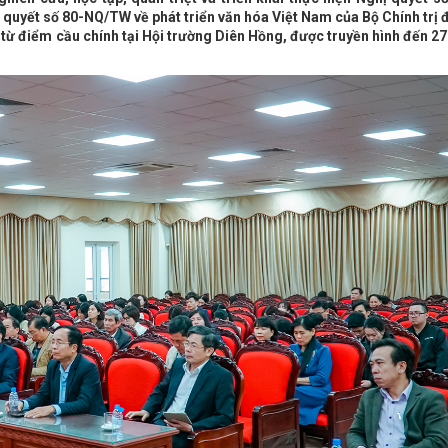
 quyết số 80-NQ/TW về phát triển văn hóa Việt Nam của Bộ Chính trị
n từ điểm cầu chính tại Hội trường Diên Hồng, được truyền hình đến 2