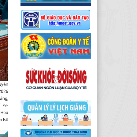
Tuyên
-2026
Đảng,
ố 79-
n Hòa
a Bộ