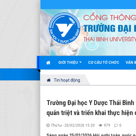
GIỚI THIỆU
CƠ CẤU TỔ CHỨC
VĂN 
Tin hoạt động
Trường Đại học Y Dược Thái Bình 
quán triệt và triển khai thực hiện
Thứ tư - 25/02/2026 15:20
979
0
Sáng ngày 25/02/2026,Hội nghị toàn quốc ngh