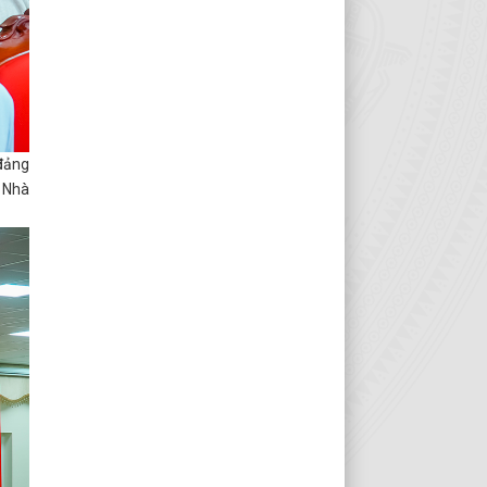
 đảng
a Nhà