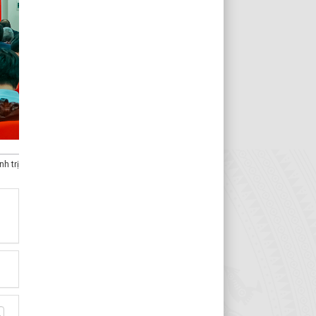
h trị