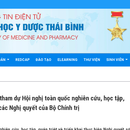
BẢN
REDCAP
ĐÀO TẠO
ELEARNING
THƯ VIỆN
SINH VIÊN
tham dự Hội nghị toàn quốc nghiên cứu, học tập,
 các Nghị quyết của Bộ Chính trị
iên cứu, học tập, quán triệt và triển khai thực hiện Nghị quyết số