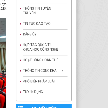
 được
THÔNG TIN TUYÊN
7.284
TRUYỀN
TIN TỨC ĐÀO TẠO
ĐẢNG ỦY
HỢP TÁC QUỐC TẾ -
KHOA HỌC CÔNG NGHỆ
HOẠT ĐỘNG ĐOÀN THỂ
THÔNG TIN CÔNG KHAI
PHỔ BIẾN PHÁP LUẬT
TUYỂN DỤNG