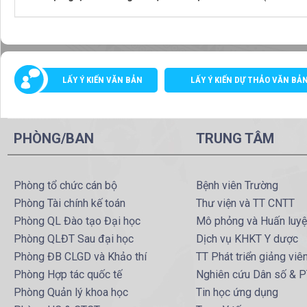
LẤY Ý KIẾN VĂN BẢN
LẤY Ý KIẾN DỰ THẢO VĂN BẢ
PHÒNG/BAN
TRUNG TÂM
Phòng tổ chức cán bộ
Bệnh viên Trường
Phòng Tài chính kế toán
Thư viện và TT CNTT
Phòng QL Đào tạo Đại học
Mô phỏng và Huấn luy
Phòng QLĐT Sau đại học
Dịch vụ KHKT Y dược
Phòng ĐB CLGD và Khảo thí
TT Phát triển giảng viê
Phòng Hợp tác quốc tế
Nghiên cứu Dân số & 
Phòng Quản lý khoa học
Tin học ứng dụng