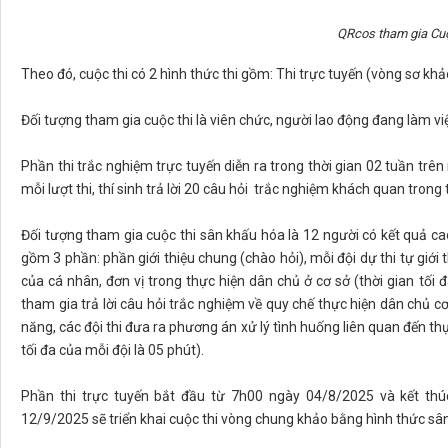
QRcos tham gia Cuộ
Theo đó, cuộc thi có 2 hình thức thi gồm: Thi trực tuyến (vòng sơ k
Đối tượng tham gia cuộc thi là viên chức, người lao động đang làm vi
Phần thi trắc nghiệm trực tuyến diễn ra trong thời gian 02 tuần trên 
mỗi lượt thi, thí sinh trả lời 20 câu hỏi trắc nghiệm khách quan trong 
Đối tượng tham gia cuộc thi sân khấu hóa là 12 người có kết quả ca
gồm 3 phần: phần giới thiệu chung (chào hỏi), mỗi đội dự thi tự giới
của cá nhân, đơn vị trong thực hiện dân chủ ở cơ sở (thời gian tối đa
tham gia trả lời câu hỏi trắc nghiệm về quy chế thực hiện dân chủ cơ 
năng, các đội thi đưa ra phương án xử lý tình huống liên quan đến th
tối đa của mỗi đội là 05 phút).
Phần thi trực tuyến bắt đầu từ 7h00 ngày 04/8/2025 và kết thú
12/9/2025 sẽ triển khai cuộc thi vòng chung khảo bằng hình thức sâ