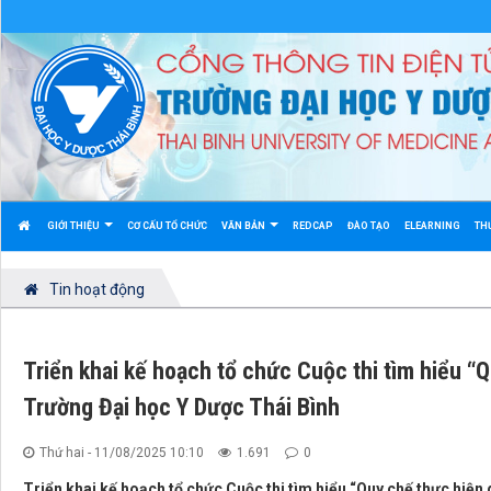
GIỚI THIỆU
CƠ CẤU TỔ CHỨC
VĂN BẢN
REDCAP
ĐÀO TẠO
ELEARNING
TH
Tin hoạt động
Triển khai kế hoạch tổ chức Cuộc thi tìm hiểu “Q
Trường Đại học Y Dược Thái Bình
Thứ hai - 11/08/2025 10:10
1.691
0
Triển khai kế hoạch tổ chức Cuộc thi tìm hiểu “Quy chế thực hiện