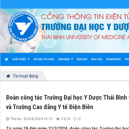
GIỚI THIỆU
CƠ CẤU TỔ CHỨC
VĂN BẢN
REDCAP
ĐÀO TẠO
ELEARNING
TH
Tin hoạt động
Đoàn công tác Trường Đại học Y Dược Thái Bình t
và Trường Cao đẳng Y tế Điện Biên
Thứ ba - 02/04/2024 15:15
3.674
0
Từ ngày 29 đến ngày 31/3/2024, đoàn công tác Trường Đại họ