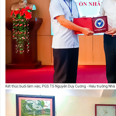
Kết thúc buổi làm việc, PGS.TS Nguyễn Duy Cường - Hiệu trưởng Nhà 