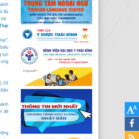
thành
có đủ
tới.
Thái
ay”,
 biểu
g lực
trong
, 03
à Đào
hành
n để
ưỡng