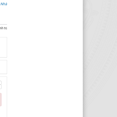
 Nhà
h trị