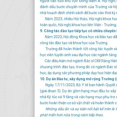
người cao tuổi khu vực Đông Nam Á. Hội nghị đ
đánh dấu bước chuyển mình của Trường và Hội 
nhà hoạch định chính sách để bước vào thời kỳ m
Năm 2023, nhiều Hội thảo, Hội nghị khoa học c
toàn quốc, Hội nghị khoa học liên Viện - Trường
9. Công tác đào tạo tiếp tục có nhiều chuyển 
Năm 2023, Hội đồng Khoa học và Đào tạo đã tổ
công tác đào tạo và khoa học của Trường.
Trường đã hoàn thành tốt công tác tuyển sinh
học viên tuyển sinh sau đại học các ngành tăng
Các điều kiện mở ngành Bác sĩ CKII Răng Hàm M
chương trình đào tạo, trong đó có ngành Bác s
học, áp dụng các phương pháp dạy học hiện đại, 
10. Dự án Đầu tư, xây dựng mở rộng Trường (g
Ngày 17/11/2023, Bộ Y tế ban hành Quyết đị
(giai đoạn 3). Dự án gồm hạng mục đầu tư xây d
nhà Ký túc xá 9 tầng và các hạng mục phụ trợ 
bước hoàn thiện cơ sở vật chất và hoàn thành c
Những dấu ấn và sự kiện nổi bật kể trên là t
phát triển hơn nữa trong năm tiếp theo.