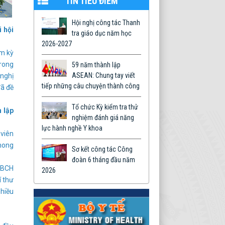
TIN TIÊU ĐIỂM
Hội nghị công tác Thanh
i hội
tra giáo dục năm học
2026-2027
ệm kỳ
trong
59 năm thành lập
ASEAN: Chung tay viết
 nghị
tiếp những câu chuyện thành công
đã đề
Tổ chức Kỳ kiểm tra thử
 lập
nghiệm đánh giá năng
lực hành nghề Y khoa
viên
phong
Sơ kết công tác Công
đoàn 6 tháng đầu năm
 BCH
2026
í thư
nhiều