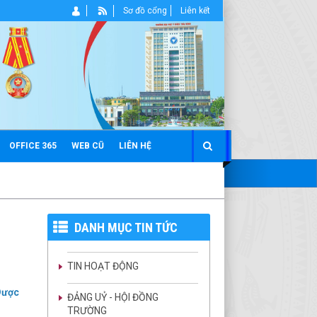
Sơ đồ cổng
Liên kết
OFFICE 365
WEB CŨ
LIÊN HỆ
DANH MỤC TIN TỨC
TIN HOẠT ĐỘNG
 Dược
ĐẢNG UỶ - HỘI ĐỒNG
TRƯỜNG