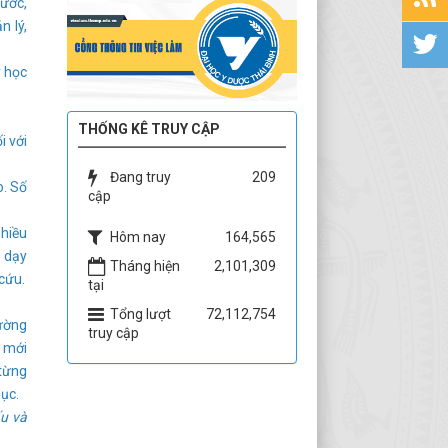
nước,
n lý,
y học
THỐNG KÊ TRUY CẬP
i với
Đang truy
209
o. Số
cập
nhiều
Hôm nay
164,565
p dạy
Tháng hiện
2,101,309
 cứu.
tại
Tổng lượt
72,112,754
ường
truy cập
g mới
 từng
ục.
ấu và