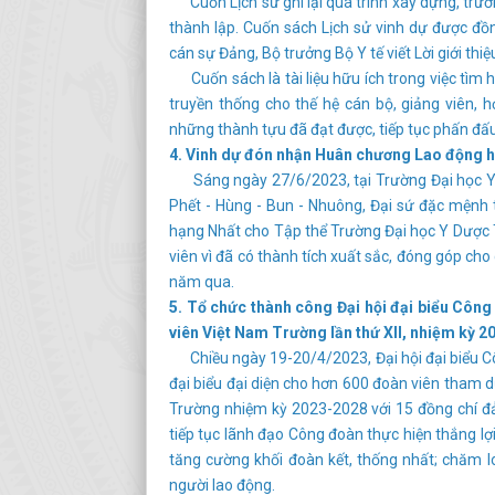
Cuốn Lịch sử ghi lại quá trình xây dựng, trưở
thành lập. Cuốn sách Lịch sử vinh dự được đồ
cán sự Đảng, Bộ trưởng Bộ Y tế viết Lời giới thiệ
Cuốn sách là tài liệu hữu ích trong việc tìm hi
truyền thống cho thế hệ cán bộ, giảng viên, 
những thành tựu đã đạt được, tiếp tục phấn đấ
4. Vinh dự đón nhận Huân chương Lao động 
Sáng ngày 27/6/2023, tại Trường Đại học Y 
Phết - Hùng - Bun - Nhuông, Đại sứ đặc mện
hạng Nhất cho Tập thể Trường Đại học Y Dược 
viên vì đã có thành tích xuất sắc, đóng góp ch
năm qua.
5. Tổ chức thành công Đại hội đại biểu Công
viên Việt Nam Trường lần thứ XII, nhiệm kỳ 
Chiều ngày 19-20/4/2023, Đại hội đại biểu Cô
đại biểu đại diện cho hơn 600 đoàn viên tham 
Trường nhiệm kỳ 2023-2028 với 15 đồng chí đả
tiếp tục lãnh đạo Công đoàn thực hiện thắng l
tăng cường khối đoàn kết, thống nhất; chăm lo
người lao động.