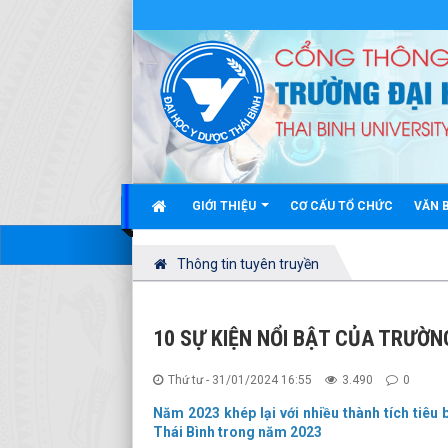
GIỚI THIỆU
CƠ CẤU TỔ CHỨC
VĂN 
Thông tin tuyên truyền
10 SỰ KIỆN NỔI BẬT CỦA TRƯỜN
Thứ tư - 31/01/2024 16:55
3.490
0
Năm 2023 khép lại với nhiều thành tích tiêu 
Thái Bình trong năm 2023