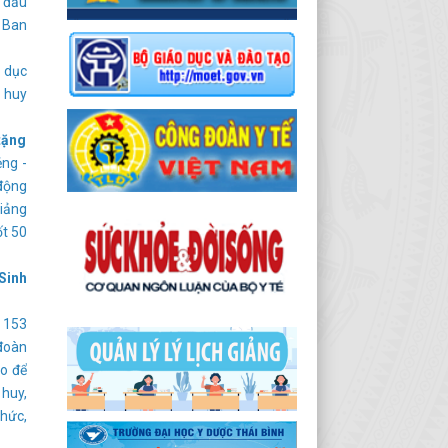
y đầu
ư Ban
o dục
t huy
tặng
ng -
động
giảng
ốt 50
Sinh
i 153
 đoàn
ao để
 huy,
chức,