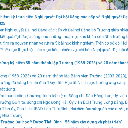
hiệm kỳ thực hiện Nghị quyết Đại hội Đảng các cấp và Nghị quyết Đạ
025
n Nghị quyết Đại hội Đảng các cấp và Đại hội Đảng bộ Trường giữa nhi
kết quả đạt được cũng như những thuận lợi, khó khăn của Nhà trường 
ết; tìm ra nguyên nhân và rút ra 5 bài học kinh nghiệm. Trên cơ sở đó, Hội
tiếp tục thực hiện các mục tiêu, nhiệm vụ, chỉ tiêu Nghị quyết Đại hội 
mừng kỷ niệm 55 năm thành lập Trường (1968-2023) và 20 năm thành
 (1968-2023) và 20 năm thành lập Bệnh viện Trường (2003-2023), 
trường đã hăng hái thi đua “Dạy tốt - Học tốt”, tích cực hưởng ứng các 
hát động.
thành công Chương trình kỷ niệm. Đồng chí Đào Hồng Lan, Uỷ viên
rưởng Bộ Y tế, đồng chí Ngô Đông Hải, Ủy viên BCH Trung ương Đảng, B
 Tỉnh ủy, Chủ tịch UBND tỉnh Thái Bình, đại diện Đại sứ quán các nước, 
g Nhà trường.
 Trường Đại học Y Dược Thái Bình - 55 năm xây dựng và phát triển”