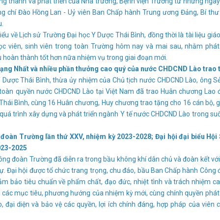
ng thành và phát triển của Nhà trường, Bệnh viện Trường từ những ngà
ng chí Đào Hồng Lan - Uỷ viên Ban Chấp hành Trung ương Đảng, Bí th
u.
ểu về Lịch sử Trường Đại học Y Dược Thái Bình, đồng thời là tài liệu giá
học viên, sinh viên trong toàn Trường hôm nay và mai sau, nhằm phá
u hoàn thành tốt hơn nữa nhiệm vụ trong giai đoạn mới.
hạng Nhất và nhiều phần thưởng cao quý của nước CHDCND Lào trao 
Dược Thái Bình, thừa ủy nhiệm của Chủ tịch nước CHDCND Lào, ông Sẻ
h toàn quyền nước CHDCND Lào tại Việt Nam đã trao Huân chương Lao 
Thái Bình, cùng 16 Huân chương, Huy chương trao tặng cho 16 cán bộ, 
o quá trình xây dựng và phát triển ngành Y tế nước CHDCND Lào trong su
 đoàn Trường lần thứ XXV, nhiệm kỳ 2023-2028; Đại hội đại biểu Hội 
2023-2025
ng đoàn Trường đã diễn ra trong bầu không khí dân chủ và đoàn kết vớ
dự. Đại hội được tổ chức trang trọng, chu đáo, bầu Ban Chấp hành Công
m bảo tiêu chuẩn về phẩm chất, đạo đức, nhiệt tình và trách nhiệm c
ợi các mục tiêu, phương hướng của nhiệm kỳ mới, cùng chính quyền phát
, đại diện và bảo vệ các quyền, lợi ích chính đáng, hợp pháp của viên 