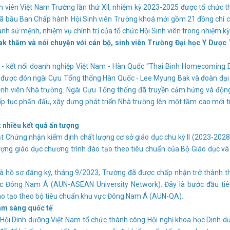
 viên Việt Nam Trường lần thứ XII, nhiệm kỳ 2023-2025 được tổ chức 
 đã bầu Ban Chấp hành Hội Sinh viên Trường khoá mới gồm 21 đồng chí 
nh sứ mệnh, nhiệm vụ chính trị của tổ chức Hội Sinh viên trong nhiệm kỳ 
 thăm và nói chuyện với cán bộ, sinh viên Trường Đại học Y Dược 
- kết nối doanh nghiệp Việt Nam - Hàn Quốc “Thai Binh Homecoming D
 được đón ngài Cựu Tổng thống Hàn Quốc - Lee Myung Bak và đoàn đại
sinh viên Nhà trường. Ngài Cựu Tổng thống đã truyền cảm hứng và độn
ếp tục phấn đấu, xây dựng phát triển Nhà trường lên một tầm cao mới 
 nhiều kết quả ấn tượng
hứng nhận kiểm định chất lượng cơ sở giáo dục chu kỳ II (2023-2028)
ượng giáo dục chương trình đào tạo theo tiêu chuẩn của Bộ Giáo dục v
 hồ sơ đăng ký, tháng 9/2023, Trường đã được chấp nhận trở thành t
học Đông Nam Á (AUN-ASEAN University Network). Đây là bước đầu tiê
đào tạo theo bộ tiêu chuẩn khu vực Đông Nam Á (AUN-QA).
lâm sàng quốc tế
ội Dinh dưỡng Việt Nam tổ chức thành công Hội nghị khoa học Dinh d