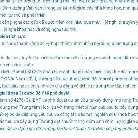
ã để lại ấn tượng tốt đẹp trong mỗi đại biểu quốc tế cũng như trong 
Dinh dưỡng Việt Nam trong sự kết nối giữa các nhà khoa học, nhà quả
ới, tự chủ và phát triển.
ông nghệ các cấp đã được triển khai hiệu quả như: Hội nghị di truyền 
, Hội nghị khoa học và công nghệ tuổi trẻ…
biến tích cực
 chức thành công 04 kỳ họp, thống nhất nhiều nội dung quan trọng đố
 đại học, tuyển đủ chỉ tiêu đảm bảo về số lượng và chất lượng đầu và
 so với năm trước.
ặt, Bác sĩ CKI Chẩn đoán hình ảnh đang hoàn thiện. Tiếp tục đổi mới 
ĩ CKI Nội. Năm 2023, Trường tiếp tục tăng cường đổi mới về phương phá
thúc đẩy học viên, sinh viên chủ động và tích cực trong học tập, nghiên
iai đoạn 3) được Bộ Y tế phê duyệt
nh số 4276/QĐ-BYT về phê duyệt dự án Đầu tư xây dựng, mở rộng Tr
ựng mới Trung tâm Học liệu với trang thiết bị hiện đại; đầu tư xây dựn
đồng bộ để đáp ứng yêu cầu về công tác đào tạo, nghiên cứu khoa học;
ác tiêu chí xây dựng Trường đạt chuẩn trong kiểm định chất lượng giáo d
iền đề và động lực để Trường Đại học Y Dược Thái Bình cố gắng phấn đ