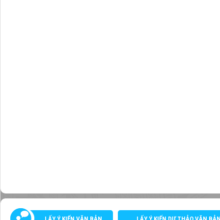
LẤY Ý KIẾN VĂN BẢN
LẤY Ý KIẾN DỰ THẢO VĂN BẢ