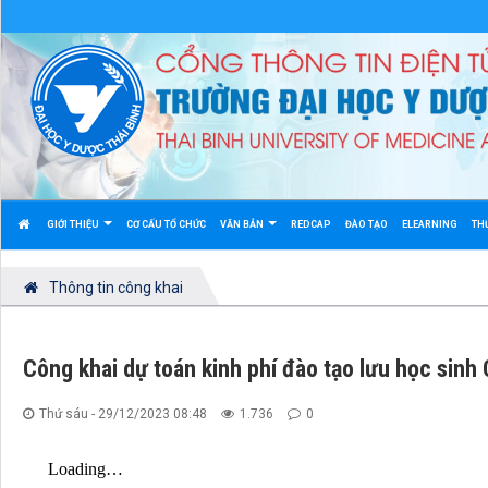
GIỚI THIỆU
CƠ CẤU TỔ CHỨC
VĂN BẢN
REDCAP
ĐÀO TẠO
ELEARNING
TH
Thông tin công khai
Công khai dự toán kinh phí đào tạo lưu học sin
Thứ sáu - 29/12/2023 08:48
1.736
0