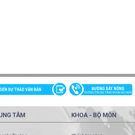
ĐƯỜNG DÂY NÓNG
KIẾN DỰ THẢO VĂN BẢN
PHÒNG/TRUNG TÂM/KHOA/BỘ MÔN
UNG TÂM
KHOA - BỘ MÔN