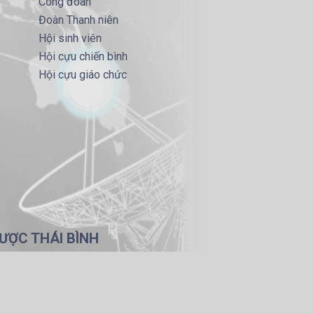
Công đoàn
Đoàn Thanh niên
Hội sinh viên
Hội cựu chiến bình
Hội cựu giáo chức
ƯỢC THÁI BÌNH