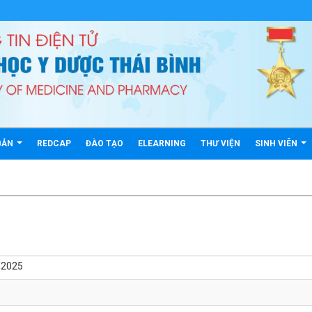
BẢN
REDCAP
ĐÀO TẠO
ELEARNING
THƯ VIỆN
SINH VIÊN
/2025