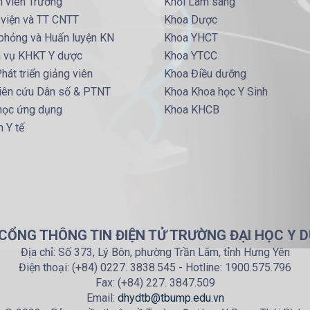
h viên Trường
Khối Lâm sàng
 viện và TT CNTT
Khoa Dược
phỏng và Huấn luyện KN
Khoa YHCT
h vụ KHKT Y dược
Khoa YTCC
hát triển giảng viên
Khoa Điều dưỡng
iên cứu Dân số & PTNT
Khoa Khoa học Y Sinh
 học ứng dụng
Khoa KHCB
 Y tế
 CỔNG THÔNG TIN ĐIỆN TỬ TRƯỜNG ĐẠI HỌC Y D
Địa chỉ: Số 373, Lý Bôn, phường Trần Lãm, tỉnh Hưng Yên
Điện thoại: (+84) 0227. 3838.545 - Hotline: 1900.575.796
Fax: (+84) 227. 3847.509
Email:
dhydtb@tbump.edu.vn