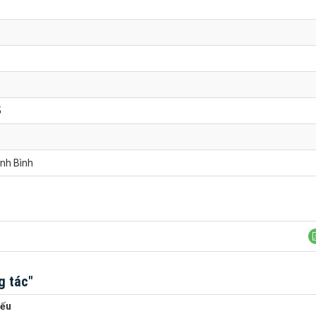
5
nh Bình
g tác"
yếu