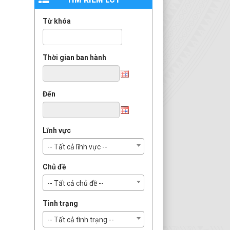
Từ khóa
Thời gian ban hành
Đến
Lĩnh vực
-- Tất cả lĩnh vực --
Chủ đề
-- Tất cả chủ đề --
Tình trạng
-- Tất cả tình trạng --