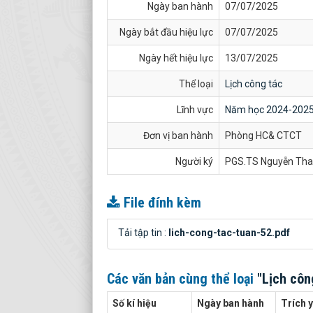
Ngày ban hành
07/07/2025
Ngày bắt đầu hiệu lực
07/07/2025
Ngày hết hiệu lực
13/07/2025
Thể loại
Lịch công tác
Lĩnh vực
Năm học 2024-202
Đơn vị ban hành
Phòng HC& CTCT
Người ký
PGS.TS Nguyễn Tha
File đính kèm
Tải tập tin :
lich-cong-tac-tuan-52.pdf
Các văn bản cùng thể loại
"Lịch côn
Số kí hiệu
Ngày ban hành
Trích 