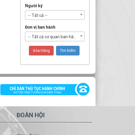
Người ký
-- Tất cả --
Đơn vị ban hành
-- Tất cả cơ quan ban hành --
CHỈ DẪN THỦ TỤC HÀNH CHÍNH
HỖ TRỢ TRỰC TUYẾN QUA ĐIỆN THOẠI
ĐOÀN HỘI