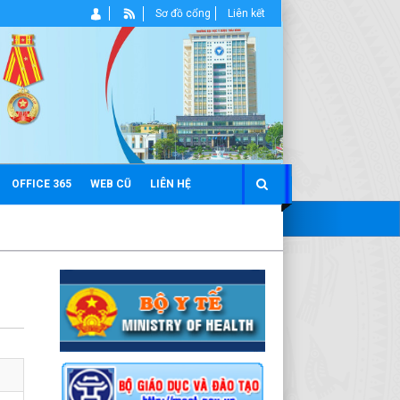
Sơ đồ cổng
Liên kết
OFFICE 365
WEB CŨ
LIÊN HỆ