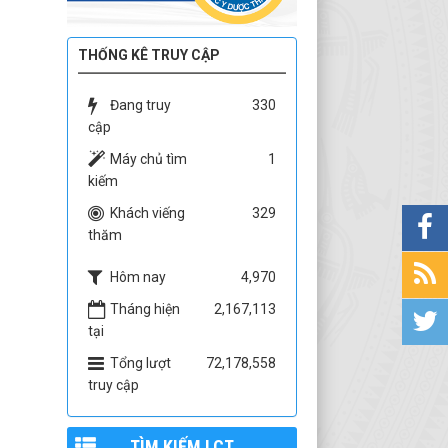
THỐNG KÊ TRUY CẬP
Đang truy
330
cập
Máy chủ tìm
1
kiếm
Khách viếng
329
thăm
Hôm nay
4,970
Tháng hiện
2,167,113
tại
Tổng lượt
72,178,558
truy cập
TÌM KIẾM LCT