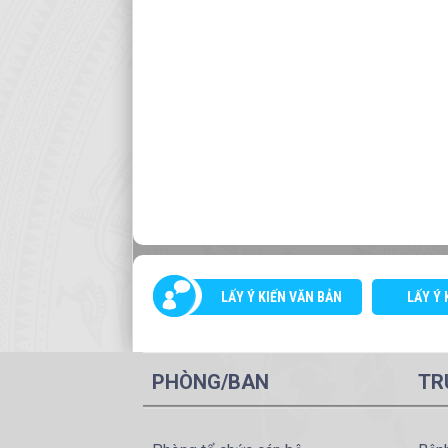
LẤY Ý KIẾN VĂN BẢN
LẤY Ý 
PHÒNG/BAN
TR